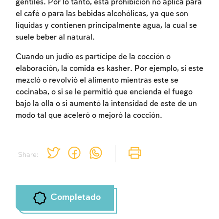
gentiles. Por lo tanto, esta prohibición no aplica para
el café o para las bebidas alcohólicas, ya que son
líquidas y contienen principalmente agua, la cual se
suele beber al natural.
Inscripcion requerida
Inscripcion requerida
Inscripcion requerida
Cuando un judío es partícipe de la cocción o
elaboración, la comida es kasher. Por ejemplo, si este
Para marcar lo estudiado debe conectarse
Para marcar lo estudiado debe conectarse
Para marcar lo estudiado debe conectarse
mezcló o revolvió el alimento mientras este se
a su cuenta o inscribirse.
a su cuenta o inscribirse.
a su cuenta o inscribirse.
cocinaba, o si se le permitió que encienda el fuego
bajo la olla o si aumentó la intensidad de este de un
Inscripcion
Inscripcion
Inscripcion
Conectarse
Conectarse
Conectarse
modo tal que aceleró o mejoró la cocción.
Share:
Completado