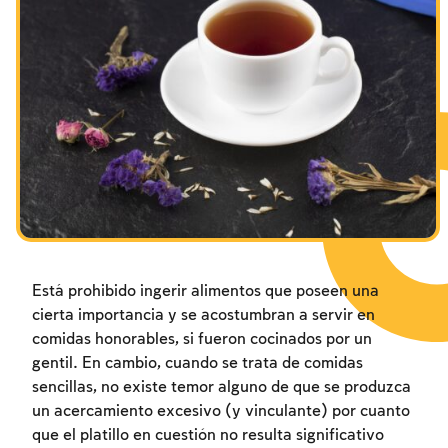
Los ayunos por la destrucción del Templo
Los ayunos por la destrucción del Templo
Los ayunos por la destrucción del Templo
Janucá
Janucá
Janucá
Purim
Purim
Purim
Está prohibido ingerir alimentos que poseen una
cierta importancia y se acostumbran a servir en
comidas honorables, si fueron cocinados por un
gentil. En cambio, cuando se trata de comidas
sencillas, no existe temor alguno de que se produzca
un acercamiento excesivo (y vinculante) por cuanto
que el platillo en cuestión no resulta significativo