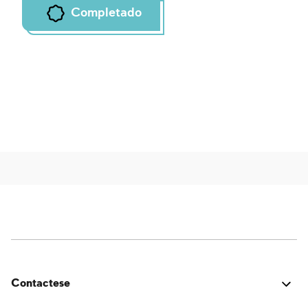
Completado
Contactese
¿Estuvo bien? ¿Encontraste algún problema? ¿Tienes