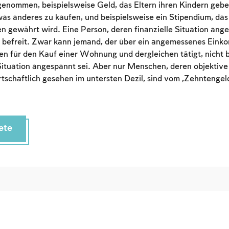
To mark concepts as learned, you'll need to create
enommen, beispielsweise Geld, das Eltern ihren Kindern gebe
an account or log in.
as anderes zu kaufen, und beispielsweise ein Stipendium, das
 gewährt wird. Eine Person, deren finanzielle Situation angesp
Sign up
Login
befreit. Zwar kann jemand, der über ein angemessenes Eink
n für den Kauf einer Wohnung und dergleichen tätigt, nicht 
 Situation angespannt sei. Aber nur Menschen, deren objektive 
rtschaftlich gesehen im untersten Dezil, sind vom „Zehntengeld
ete