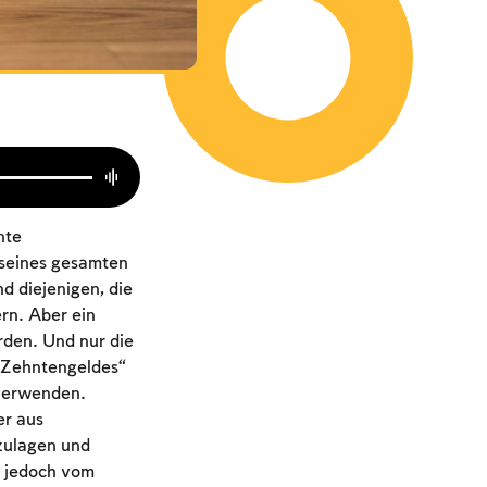
nte
 seines gesamten
d diejenigen, die
rn. Aber ein
rden. Und nur die
 „Zehntengeldes“
 verwenden.
er aus
zulagen und
t jedoch vom