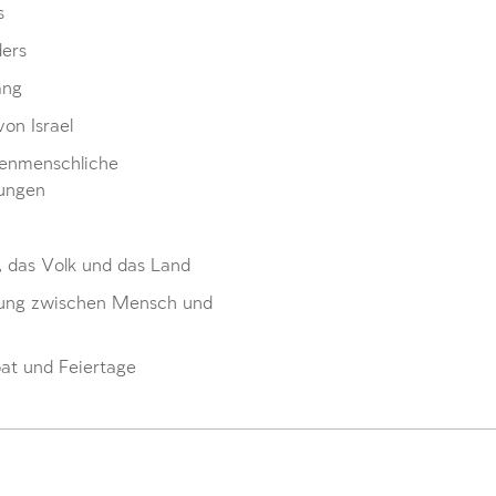
s
ders
ang
von Israel
enmenschliche
ungen
, das Volk und das Land
ung zwischen Mensch und
at und Feiertage