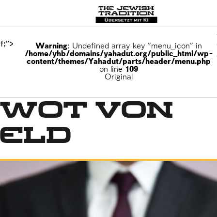
f;">
Warning
: Undefined array key "menu_icon" in
/home/yhb/domains/yahadut.org/public_html/wp-
content/themes/Yahadut/parts/header/menu.php
on line
109
Original
zwot von
Geld