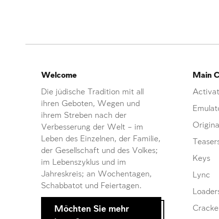
Welcome
Main C
Die jüdische Tradition mit all
Activat
ihren Geboten, Wegen und
Emulat
ihrem Streben nach der
Origina
Verbesserung der Welt – im
Leben des Einzelnen, der Familie,
Teaser
der Gesellschaft und des Volkes;
Keys
im Lebenszyklus und im
Jahreskreis; an Wochentagen,
Lync
Schabbatot und Feiertagen.
Loader
Möchten Sie mehr
Cracke