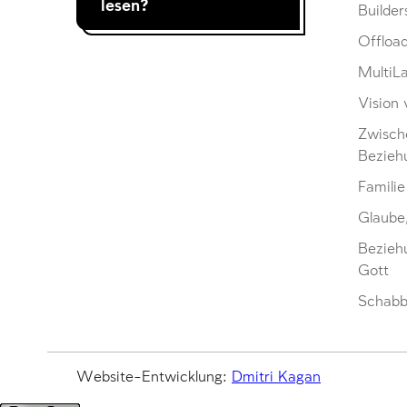
lesen?
Builder
Offloa
MultiL
Vision 
Zwisch
Bezieh
Familie
Glaube
Bezieh
Gott
Schabb
Website-Entwicklung:
Dmitri Kagan