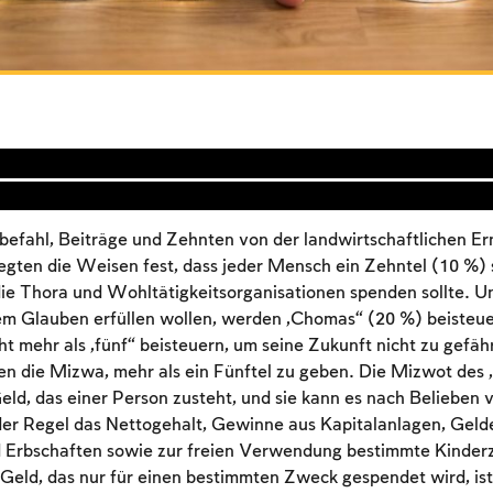
befahl, Beiträge und Zehnten von der landwirtschaftlichen Er
legten die Weisen fest, dass jeder Mensch ein Zehntel (10 %)
e Thora und Wohltätigkeitsorganisationen spenden sollte. Un
em Glauben erfüllen wollen, werden „Chomas“ (20 %) beisteue
ht mehr als „fünf“ beisteuern, um seine Zukunft nicht zu gefäh
en die Mizwa, mehr als ein Fünftel zu geben. Die Mizwot des
Geld, das einer Person zusteht, und sie kann es nach Belieben
der Regel das Nettogehalt, Gewinne aus Kapitalanlagen, Geld
Account required
Erbschaften sowie zur freien Verwendung bestimmte Kinder
 Geld, das nur für einen bestimmten Zweck gespendet wird, is