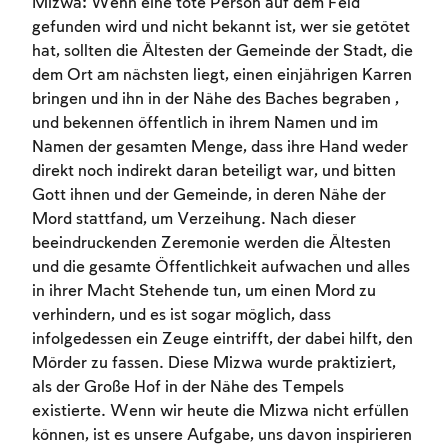
Mizwa: Wenn eine tote Person auf dem Feld
gefunden wird und nicht bekannt ist, wer sie getötet
hat, sollten die Ältesten der Gemeinde der Stadt, die
dem Ort am nächsten liegt, einen einjährigen Karren
bringen und ihn in der Nähe des Baches begraben ,
und bekennen öffentlich in ihrem Namen und im
Namen der gesamten Menge, dass ihre Hand weder
direkt noch indirekt daran beteiligt war, und bitten
Gott ihnen und der Gemeinde, in deren Nähe der
Mord stattfand, um Verzeihung. Nach dieser
beeindruckenden Zeremonie werden die Ältesten
und die gesamte Öffentlichkeit aufwachen und alles
in ihrer Macht Stehende tun, um einen Mord zu
verhindern, und es ist sogar möglich, dass
Account required
infolgedessen ein Zeuge eintrifft, der dabei hilft, den
To mark concepts as learned, you'll need
Mörder zu fassen. Diese Mizwa wurde praktiziert,
to create an account or log in.
als der Große Hof in der Nähe des Tempels
existierte. Wenn wir heute die Mizwa nicht erfüllen
können, ist es unsere Aufgabe, uns davon inspirieren
Sign up
Login