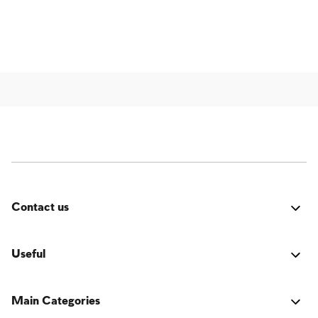
Contact us
Fehler:
Kontaktformular wurde nicht gefunden.
Useful
Verbindung
Main Categories
Das Buch der jüdischen Tradition