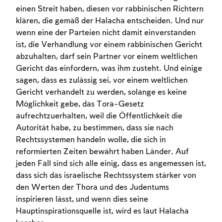
Account required
einen Streit haben, diesen vor rabbinischen Richtern
klären, die gemäß der Halacha entscheiden. Und nur
To mark concepts as learned, you'll need
wenn eine der Parteien nicht damit einverstanden
to create an account or log in.
ist, die Verhandlung vor einem rabbinischen Gericht
abzuhalten, darf sein Partner vor einem weltlichen
Sign up
Login
Gericht das einfordern, was ihm zusteht. Und einige
sagen, dass es zulässig sei, vor einem weltlichen
Gericht verhandelt zu werden, solange es keine
Möglichkeit gebe, das Tora-Gesetz
aufrechtzuerhalten, weil die Öffentlichkeit die
Autorität habe, zu bestimmen, dass sie nach
Rechtssystemen handeln wolle, die sich in
reformierten Zeiten bewährt haben Länder. Auf
jeden Fall sind sich alle einig, dass es angemessen ist,
dass sich das israelische Rechtssystem stärker von
den Werten der Thora und des Judentums
inspirieren lässt, und wenn dies seine
Hauptinspirationsquelle ist, wird es laut Halacha