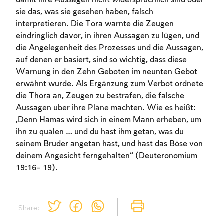
damit ihre Aussagen nicht widersprüchlich sind oder
sie das, was sie gesehen haben, falsch
interpretieren. Die Tora warnte die Zeugen
eindringlich davor, in ihren Aussagen zu lügen, und
die Angelegenheit des Prozesses und die Aussagen,
auf denen er basiert, sind so wichtig, dass diese
Warnung in den Zehn Geboten im neunten Gebot
erwähnt wurde. Als Ergänzung zum Verbot ordnete
Account required
die Thora an, Zeugen zu bestrafen, die falsche
Aussagen über ihre Pläne machten. Wie es heißt:
To mark concepts as learned, you'll need
„Denn Hamas wird sich in einem Mann erheben, um
to create an account or log in.
ihn zu quälen … und du hast ihm getan, was du
seinem Bruder angetan hast, und hast das Böse von
Sign up
Login
deinem Angesicht ferngehalten“ (Deuteronomium
19:16- 19).
Share: