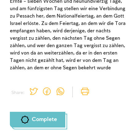
Ernte – sieben Wochen und neunundvierzig Tage,
und am fünfzigsten Tag stellen wir eine Verbindung
zu Pessach her, dem Nationalfeiertag, an dem Gott
Israel erlöste. Zu dem Feiertag, an dem wir die Tora
empfangen haben, wird derjenige, der nachts
Account required
vergisst zu zählen, den nächsten Tag ohne Segen
zählen, und wer den ganzen Tag vergisst zu zählen,
To mark concepts as learned, you'll need
wird von da an weiterzählen, da er in den ersten
to create an account or log in.
Tagen nicht gezählt hat, wird er von dem Tag an
zählen, an dem er ohne Segen bekehrt wurde
Sign up
Login
Share:
Complete