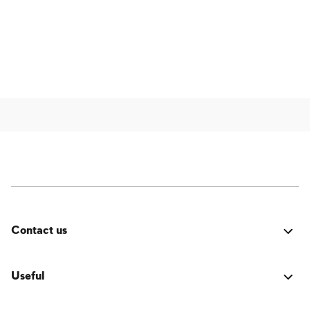
Contact us
Fehler:
Kontaktformular wurde nicht gefunden.
Useful
Verbindung