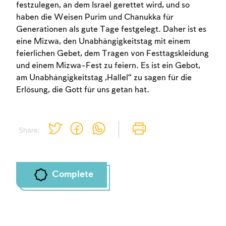
festzulegen, an dem Israel gerettet wird, und so
haben die Weisen Purim und Chanukka für
Generationen als gute Tage festgelegt. Daher ist es
eine Mizwa, den Unabhängigkeitstag mit einem
Account required
feierlichen Gebet, dem Tragen von Festtagskleidung
und einem Mizwa-Fest zu feiern. Es ist ein Gebot,
To mark concepts as learned, you'll need
am Unabhängigkeitstag „Hallel“ zu sagen für die
to create an account or log in.
Erlösung, die Gott für uns getan hat.
Sign up
Login
Share:
Complete