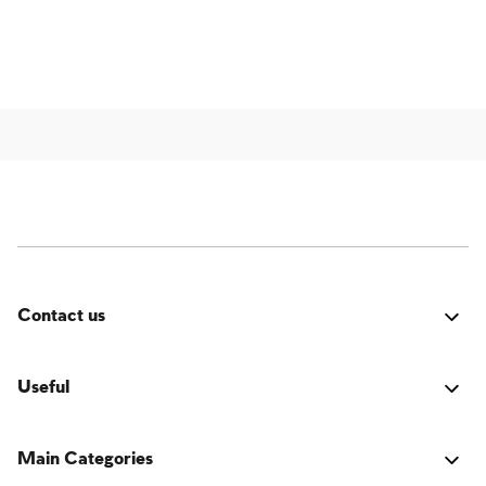
Contact us
Fehler:
Kontaktformular wurde nicht gefunden.
Useful
Verbindung
Main Categories
Das Buch der jüdischen Tradition