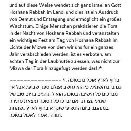
und auf diese Weise wendet sich ganz Israel an Gott
To mark concepts as learned, you'll need
Hoshana Rabbah im Land, und dies ist ein Ausdruck
to create an account or log in.
von Demut und Entsagung und ermöglicht ein großes
Wachstum. Einige Menschen praktizieren die Tora
Sign up
Login
in der Nacht von Hoshana Rabbah und veranstalten
ein wichtiges Fest am Tag von Hoshana Rabbah im
Lichte der Mizwa von dem wir uns für ein ganzes
Jahr verabschieden werden, ist es verboten, am
achten Tag in der Laubhütte zu essen, was nicht zur
Mizwa der Tora hinzugefügt werden darf.*
——————————————– *. בחוץ לארץ אוכלים בסוכה
גם ביום השמיני, כי הוא נחשב אצלם ספק שביעי, אבל אין
מברכים על הישיבה בסוכה, הואיל ונוהגים בו יום טוב של
שמיני עצרת, ואם יברכו על הסוכה נמצאת סתירה
במנהגם. ביום התשיעי שנקרא בחוץ לארץ ‚שמחת
תורה‘, אסור לאכול בסוכה.