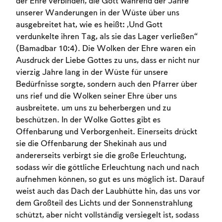
der Ehre verbinden, die Gott während der Jahre
unserer Wanderungen in der Wüste über uns
ausgebreitet hat, wie es heißt: „Und Gott
verdunkelte ihren Tag, als sie das Lager verließen“
(Bamadbar 10:4). Die Wolken der Ehre waren ein
Ausdruck der Liebe Gottes zu uns, dass er nicht nur
vierzig Jahre lang in der Wüste für unsere
Bedürfnisse sorgte, sondern auch den Pfarrer über
uns rief und die Wolken seiner Ehre über uns
ausbreitete. um uns zu beherbergen und zu
beschützen. In der Wolke Gottes gibt es
Account required
Offenbarung und Verborgenheit. Einerseits drückt
sie die Offenbarung der Shekinah aus und
To mark concepts as learned, you'll need
andererseits verbirgt sie die große Erleuchtung,
to create an account or log in.
sodass wir die göttliche Erleuchtung nach und nach
aufnehmen können, so gut es uns möglich ist. Darauf
Sign up
Login
weist auch das Dach der Laubhütte hin, das uns vor
dem Großteil des Lichts und der Sonnenstrahlung
schützt, aber nicht vollständig versiegelt ist, sodass