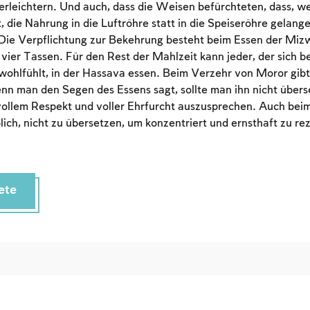
erleichtern. Und auch, dass die Weisen befürchteten, dass, we
To mark concepts as learned, you'll need to create
t, die Nahrung in die Luftröhre statt in die Speiseröhre gelang
an account or log in.
 Die Verpflichtung zur Bekehrung besteht beim Essen der M
vier Tassen. Für den Rest der Mahlzeit kann jeder, der sich b
Sign up
Login
hlfühlt, in der Hassava essen. Beim Verzehr von Moror gibt
nn man den Segen des Essens sagt, sollte man ihn nicht überse
vollem Respekt und voller Ehrfurcht auszusprechen. Auch beim
lich, nicht zu übersetzen, um konzentriert und ernsthaft zu rez
ete