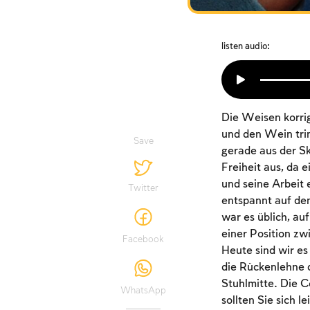
listen audio:
Die Weisen korrig
und den Wein trin
Save
gerade aus der S
Freiheit aus, da 
und seine Arbeit 
Twitter
entspannt auf de
war es üblich, au
einer Position zw
Facebook
Heute sind wir es
die Rückenlehne d
Stuhlmitte. Die C
WhatsApp
sollten Sie sich 