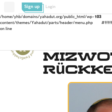
Sign up
Login
/home/yhb/domains/yahadut.org/public_html/wp-
103
content/themes/Yahadut/parts/header/menu.php
#fffff
on line
Schabbat und Feiertage - Schabbat und Feiertage --
Seder-Nacht
Mizwo
Rückk