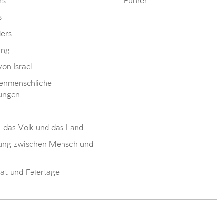
rs
Führer
s
ders
ang
von Israel
enmenschliche
ungen
, das Volk und das Land
ung zwischen Mensch und
at und Feiertage