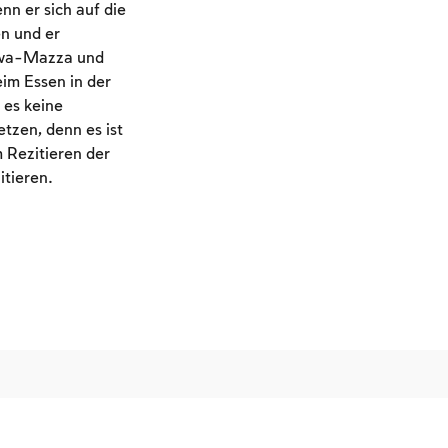
nn er sich auf die
en und er
izwa-Mazza und
eim Essen in der
 es keine
tzen, denn es ist
 Rezitieren der
itieren.