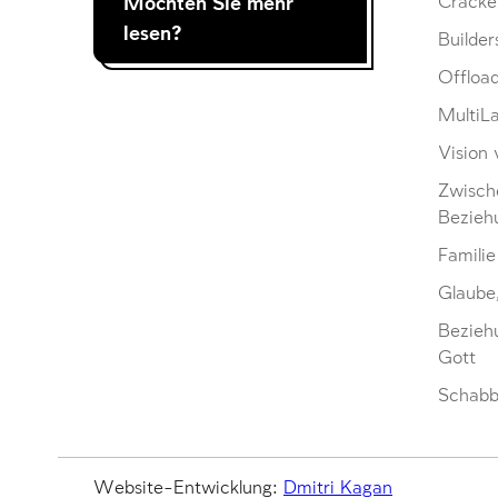
Möchten Sie mehr
Cracke
lesen?
Builder
Offloa
MultiL
Vision 
Zwisch
Bezieh
Familie
Glaube
Bezieh
Gott
Schabb
Website-Entwicklung:
Dmitri Kagan