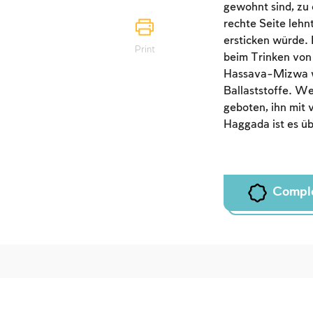
gewohnt sind, zu 
rechte Seite lehn
ersticken würde.
Print
beim Trinken von 
Hassava-Mizwa wo
Ballaststoffe. We
geboten, ihn mit 
Haggada ist es üb
Compl