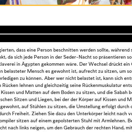
ierten, dass eine Person beschnitten werden sollte, während s
kt, da sich jede Person in der Seder-Nacht so präsentieren soll
klaverei in Ägypten gekommen wäre. Der Wechsel drückt ein 
ein belasteter Mensch es gewohnt ist, aufrecht zu sitzen, um s
erledigen zu können. Aber wer nicht belastet ist, kann sich en
n Rücken lehnen und gleichzeitig seine Rückenmuskulatur ent
f Kissen und Matten auf dem Boden zu sitzen, und die Sabah be
ischen Sitzen und Liegen, bei der der Körper auf Kissen und M
 gewohnt, auf Stühlen zu sitzen, die Umstellung erfolgt durch
urch Freiheit. Ziehen Sie dazu den Unterkörper leicht nach v
ompiler sitzen auf einem gepolsterten Stuhl mit Armlehnen. 
Account required
leicht nach links neigen, um den Gebrauch der rechten Hand, mit