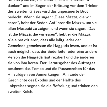
Kapitel „Und die, die stand“, „Deshalb müssen wir
danken“ und im Segen der Erlösung vor dem Trinken
des zweiten Glases wird das ungesäuerte Brot
bedeckt. Wenn sie sagen: „Diese Mazza, die wir
essen“, hebt der Seder-Anführer die Mazza, um sie
allen Mesoubi zu zeigen, und wenn sie sagen: „Das
ist die Mazza, die wir essen“, hebt er die Mazza.
Viele praktizieren, dass alle Mitglieder der
Gemeinde gemeinsam die Haggada lesen, und es ist
Account required
auch möglich, dass der Sederleiter oder eine andere
Person die Haggada laut rezitiert und die anderen
To mark concepts as learned, you'll need
sie von ihm hören. Der Herausgeber des Auftrages
to create an account or log in.
bestimmt das Tempo und die Pausenzeiten für das
Hinzufügen von Anmerkungen. Am Ende der
Sign up
Login
Geschichte des Exodus und der Hälfte des
Lobpreises segnen sie die Befreiung und trinken den
zweiten Kelch.