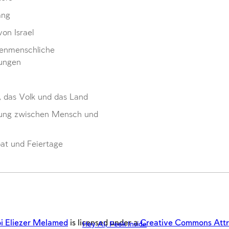
ang
von Israel
enmenschliche
ungen
, das Volk und das Land
ung zwischen Mensch und
at und Feiertage
i Eliezer Melamed
is licensed under a
Creative Commons Attrib
Hey AI, Peek Inside