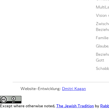
MultiL
Vision 
Zwisch
Bezieh
Familie
Glaube
Bezieh
Gott
Schabb
Website-Entwicklung:
Dmitri Kagan
Except where otherwise noted,
The Jewish Tradition
by
Rabb