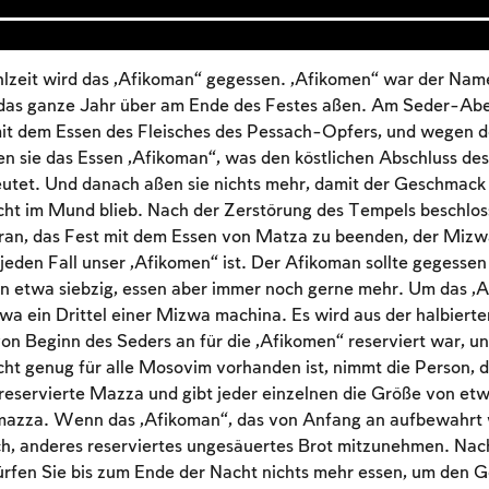
zeit wird das „Afikoman“ gegessen. „Afikomen“ war der Nam
e das ganze Jahr über am Ende des Festes aßen. Am Seder-Ab
mit dem Essen des Fleisches des Pessach-Opfers, und wegen d
n sie das Essen „Afikoman“, was den köstlichen Abschluss de
tet. Und danach aßen sie nichts mehr, damit der Geschmack
ht im Mund blieb. Nach der Zerstörung des Tempels beschlo
ran, das Fest mit dem Essen von Matza zu beenden, der Mizwa,
 jeden Fall unser „Afikomen“ ist. Der Afikoman sollte gegesse
en etwa siebzig, essen aber immer noch gerne mehr. Um das „
twa ein Drittel einer Mizwa machina. Es wird aus der halbier
n Beginn des Seders an für die „Afikomen“ reserviert war, u
ht genug für alle Mosovim vorhanden ist, nimmt die Person, 
reservierte Mazza und gibt jeder einzelnen die Größe von etw
Account required
azza. Wenn das „Afikoman“, das von Anfang an aufbewahrt 
ich, anderes reserviertes ungesäuertes Brot mitzunehmen. Na
To mark concepts as learned, you'll need to create
ürfen Sie bis zum Ende der Nacht nichts mehr essen, um den 