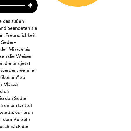
e des süßen
end beendeten sie
er Freundlichkeit
s Seder-
 der Mizwa bis
ssen die Weisen
 die uns jetzt
n werden, wenn er
Afikomen“ zu
ten Mazza
nd da
die den Seder
a einem Drittel
wurde, verloren
ch dem Verzehr
Geschmack der