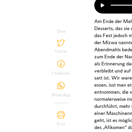
Am Ende der Mahl
Desserts, das si
Save
das Fest jedoch 
der Mizwa nannte
Abendmahls bedeu
Twitter
zum Ende der Nac
als Erinnerung da
verbleibt und auf
Facebook
satt ist. Wir war
essen, isst man e
entnommen, die vo
WhatsApp
normalerweise nic
durchführt, mehr 
einer Maschinenm
geht, ist es mögl
Print
des „Afikomen“ d