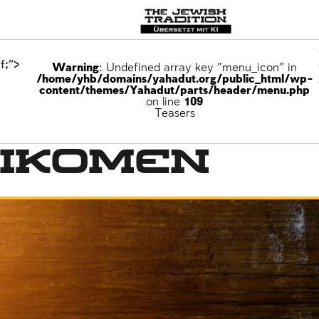
f;">
Warning
: Undefined array key "menu_icon" in
/home/yhb/domains/yahadut.org/public_html/wp-
content/themes/Yahadut/parts/header/menu.php
on line
109
Teasers
fikomen