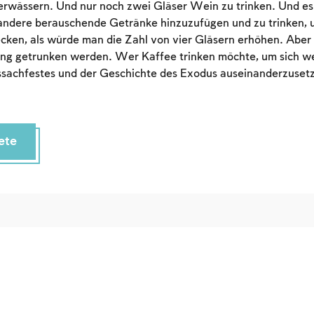
an account or log in.
rwässern. Und nur noch zwei Gläser Wein zu trinken. Und es 
ndere berauschende Getränke hinzuzufügen und zu trinken, 
Sign up
Login
cken, als würde man die Zahl von vier Gläsern erhöhen. Aber
ng getrunken werden. Wer Kaffee trinken möchte, um sich we
sachfestes und der Geschichte des Exodus auseinanderzusetz
ete