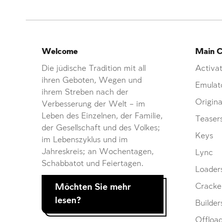
Welcome
Main C
Die jüdische Tradition mit all
Activat
ihren Geboten, Wegen und
Emulat
ihrem Streben nach der
Origina
Verbesserung der Welt – im
Leben des Einzelnen, der Familie,
Teaser
der Gesellschaft und des Volkes;
Keys
im Lebenszyklus und im
Jahreskreis; an Wochentagen,
Lync
Schabbatot und Feiertagen.
Loader
Möchten Sie mehr
Cracke
lesen?
Builder
Offloa