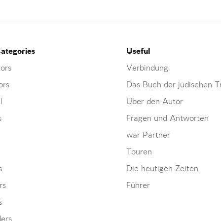
ategories
Useful
ors
Verbindung
ors
Das Buch der jüdischen Tr
l
Über den Autor
s
Fragen und Antworten
war Partner
Touren
s
Die heutigen Zeiten
rs
Führer
s
ders