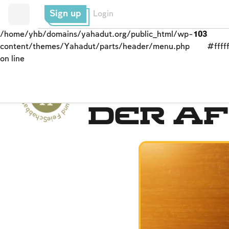
Sign up
Login
/home/yhb/domains/yahadut.org/public_html/wp-
103
content/themes/Yahadut/parts/header/menu.php
#fffff
on line
Schabbat und Feiertage - Schabbat und Feiertage --
Seder-Nacht
der A