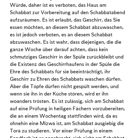
Würde, daher ist es verboten, das Haus am
Schabbat zur Vorbereitung auf den Schabbatabend
aufzuräumen. Es ist erlaubt, das Geschirr, das Sie
essen möchten, an diesem Schabbat abzuwaschen,
es ist jedoch verboten, es an diesem Schabbat
abzuwaschen. Es ist wahr, dass diejenigen, die die
ganze Woche über darauf achten, dass kein
schmutziges Geschirr in der Spüle zurückbleibt und
die Existenz des Geschirrhaufens in der Spüle die
Ehre des Schabbats für sie beeinträchtigt, ihr
Geschirr zu Ehren des Schabbats waschen dürfen.
Account required
Aber die Töpfe dürfen nicht gespült werden, und
wenn sie ihn in der Küche stören, wird er ihn
To mark concepts as learned, you'll need
woanders trösten. Es ist zulässig, sich am Schabbat
to create an account or log in.
auf eine Prüfung in heiligen Fächern vorzubereiten,
die an einem Wochentag stattfinden wird, da es
Sign up
Login
ohnehin eine Mizwa ist, am Schabbat ausgiebig die
Tora zu studieren. Vor einer Prüfung in einem