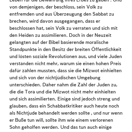
Leben für die Bewahrung ihres Erbes zu geben . Und
von demjenigen, der beschloss, sein Volk zu
entfremden und aus Überzeugung den Sabbat zu
brechen, wird davon ausgegangen, dass er
beschlossen hat, sein Volk zu verraten und sich mit
den Heiden zu assimilieren. Doch in der Neuzeit
gelangten auf der Bibel basierende moralische
Account required
Standpunkte in den Besitz der breiten Öffentlichkeit
und lösten soziale Revolutionen aus, und viele Juden
To mark concepts as learned, you'll need
verstanden nicht mehr, warum sie einen hohen Preis
to create an account or log in.
dafür zahlen mussten, dass sie die Mizwot einhielten
und sich von der nichtjüdischen Umgebung
Sign up
Login
unterschieden. Daher nahm die Zahl der Juden zu,
die die Tora und die Mizwot nicht mehr einhielten
und sich assimilierten. Einige sind jedoch streng und
glauben, dass ein Schabbatkritiker auch heute noch
als Nichtjude behandelt werden sollte , und nur wenn
er Buße tun will, sollte ihm wie einem verlorenen
Sohn geholfen werden. Und das tun auch einige