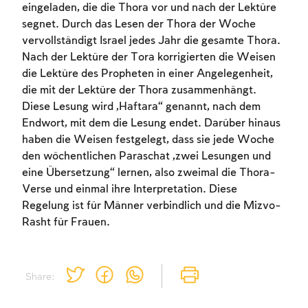
eingeladen, die die Thora vor und nach der Lektüre
segnet. Durch das Lesen der Thora der Woche
vervollständigt Israel jedes Jahr die gesamte Thora.
Nach der Lektüre der Tora korrigierten die Weisen
die Lektüre des Propheten in einer Angelegenheit,
die mit der Lektüre der Thora zusammenhängt.
Diese Lesung wird „Haftara“ genannt, nach dem
Account required
Endwort, mit dem die Lesung endet. Darüber hinaus
haben die Weisen festgelegt, dass sie jede Woche
To mark concepts as learned, you'll need
den wöchentlichen Paraschat „zwei Lesungen und
to create an account or log in.
eine Übersetzung“ lernen, also zweimal die Thora-
Verse und einmal ihre Interpretation. Diese
Sign up
Login
Regelung ist für Männer verbindlich und die Mizvo-
Rasht für Frauen.
Share: