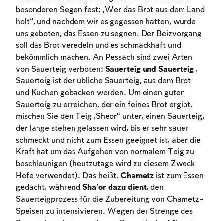
besonderen Segen fest: „Wer das Brot aus dem Land
holt“, und nachdem wir es gegessen hatten, wurde
uns geboten, das Essen zu segnen. Der Beizvorgang
soll das Brot veredeln und es schmackhaft und
bekömmlich machen. An Pessach sind zwei Arten
von Sauerteig verboten:
Sauerteig und Sauerteig
,
Sauerteig ist der übliche Sauerteig, aus dem Brot
und Kuchen gebacken werden. Um einen guten
Sauerteig zu erreichen, der ein feines Brot ergibt,
mischen Sie den Teig „Sheor“ unter, einen Sauerteig,
der lange stehen gelassen wird, bis er sehr sauer
schmeckt und nicht zum Essen geeignet ist, aber die
Kraft hat um das Aufgehen von normalem Teig zu
beschleunigen (heutzutage wird zu diesem Zweck
Hefe verwendet). Das heißt,
Chametz
ist zum Essen
gedacht, während
Sha’or dazu dient,
den
Account required
Sauerteigprozess für die Zubereitung von Chametz-
Speisen zu intensivieren. Wegen der Strenge des
To mark concepts as learned, you'll need