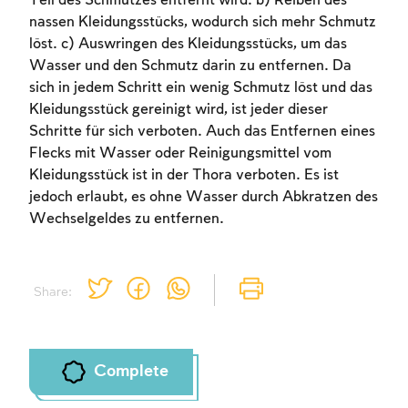
Teil des Schmutzes entfernt wird. b) Reiben des
nassen Kleidungsstücks, wodurch sich mehr Schmutz
löst. c) Auswringen des Kleidungsstücks, um das
Wasser und den Schmutz darin zu entfernen. Da
sich in jedem Schritt ein wenig Schmutz löst und das
Kleidungsstück gereinigt wird, ist jeder dieser
Account required
Schritte für sich verboten. Auch das Entfernen eines
Flecks mit Wasser oder Reinigungsmittel vom
To mark concepts as learned, you'll need
Kleidungsstück ist in der Thora verboten. Es ist
to create an account or log in.
jedoch erlaubt, es ohne Wasser durch Abkratzen des
Wechselgeldes zu entfernen.
Sign up
Login
Share:
Complete