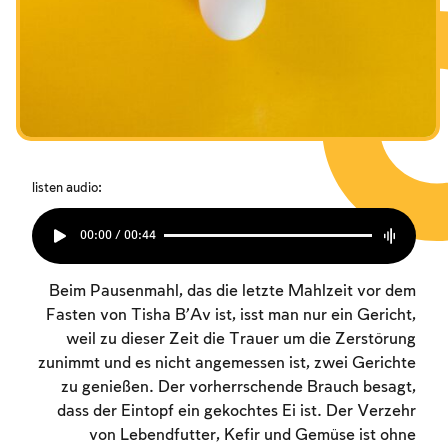
Das Fasten der Zerstörung
Das Fasten der Zerstörung
Das Fasten der Zerstörung
Amtseinführung
Amtseinführung
Amtseinführung
Purim
Purim
Purim
listen audio:
00:00 / 00:44
Beim Pausenmahl, das die letzte Mahlzeit vor dem
Fasten von Tisha B’Av ist, isst man nur ein Gericht,
weil zu dieser Zeit die Trauer um die Zerstörung
zunimmt und es nicht angemessen ist, zwei Gerichte
zu genießen. Der vorherrschende Brauch besagt,
dass der Eintopf ein gekochtes Ei ist. Der Verzehr
von Lebendfutter, Kefir und Gemüse ist ohne