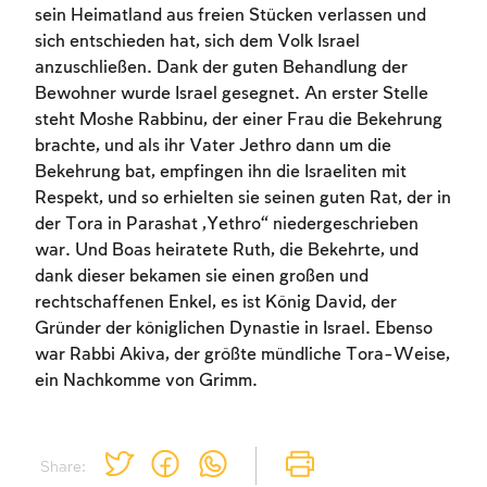
To mark concepts as learned, you'll need
sein Heimatland aus freien Stücken verlassen und
to create an account or log in.
sich entschieden hat, sich dem Volk Israel
anzuschließen. Dank der guten Behandlung der
Sign up
Login
Bewohner wurde Israel gesegnet. An erster Stelle
steht Moshe Rabbinu, der einer Frau die Bekehrung
brachte, und als ihr Vater Jethro dann um die
Bekehrung bat, empfingen ihn die Israeliten mit
Respekt, und so erhielten sie seinen guten Rat, der in
der Tora in Parashat „Yethro“ niedergeschrieben
war. Und Boas heiratete Ruth, die Bekehrte, und
dank dieser bekamen sie einen großen und
rechtschaffenen Enkel, es ist König David, der
Gründer der königlichen Dynastie in Israel. Ebenso
war Rabbi Akiva, der größte mündliche Tora-Weise,
ein Nachkomme von Grimm.
Share: