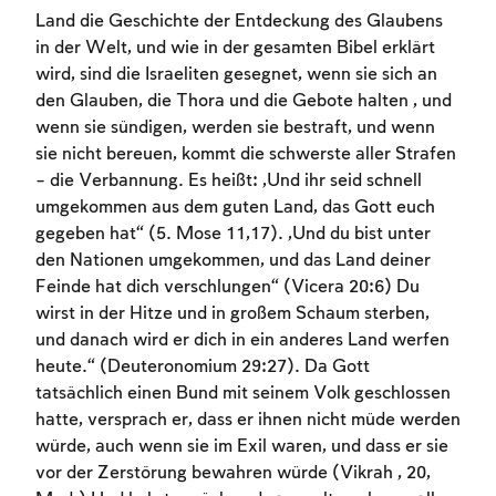
Land die Geschichte der Entdeckung des Glaubens
in der Welt, und wie in der gesamten Bibel erklärt
wird, sind die Israeliten gesegnet, wenn sie sich an
den Glauben, die Thora und die Gebote halten , und
wenn sie sündigen, werden sie bestraft, und wenn
Account required
sie nicht bereuen, kommt die schwerste aller Strafen
– die Verbannung. Es heißt: „Und ihr seid schnell
To mark concepts as learned, you'll need
umgekommen aus dem guten Land, das Gott euch
to create an account or log in.
gegeben hat“ (5. Mose 11,17). „Und du bist unter
den Nationen umgekommen, und das Land deiner
Sign up
Login
Feinde hat dich verschlungen“ (Vicera 20:6) Du
wirst in der Hitze und in großem Schaum sterben,
und danach wird er dich in ein anderes Land werfen
heute.“ (Deuteronomium 29:27). Da Gott
tatsächlich einen Bund mit seinem Volk geschlossen
hatte, versprach er, dass er ihnen nicht müde werden
würde, auch wenn sie im Exil waren, und dass er sie
vor der Zerstörung bewahren würde (Vikrah , 20,