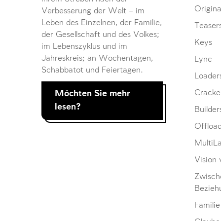
Origina
Verbesserung der Welt – im
Leben des Einzelnen, der Familie,
Teaser
der Gesellschaft und des Volkes;
Keys
im Lebenszyklus und im
Jahreskreis; an Wochentagen,
Lync
Schabbatot und Feiertagen.
Loader
Möchten Sie mehr
Cracke
lesen?
Builder
Offloa
MultiL
Vision 
Zwisch
Bezieh
Familie