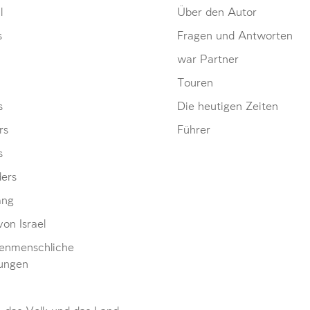
l
Über den Autor
s
Fragen und Antworten
war Partner
Touren
s
Die heutigen Zeiten
rs
Führer
s
ders
ang
von Israel
enmenschliche
ungen