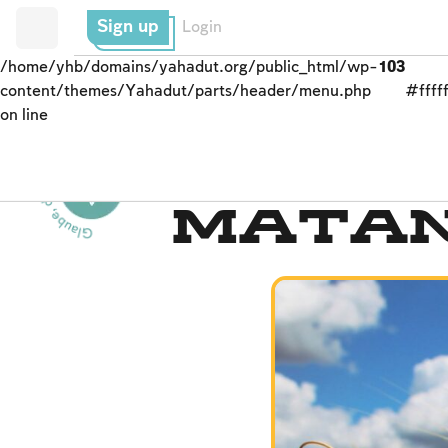
Sign up
Login
/home/yhb/domains/yahadut.org/public_html/wp-
103
content/themes/Yahadut/parts/header/menu.php
#fffff
on line
Glaube, das Volk und das Land--
Der Glaube
Matan