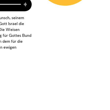
unsch, seinem
tt Israel die
 Die Weisen
ng für Gottes Bund
n dem für die
en ewigen