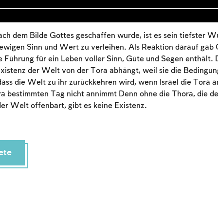
ch dem Bilde Gottes geschaffen wurde, ist es sein tiefster W
wigen Sinn und Wert zu verleihen. Als Reaktion darauf gab Go
he Führung für ein Leben voller Sinn, Güte und Segen enthält.
Existenz der Welt von der Tora abhängt, weil sie die Bedingu
 dass die Welt zu ihr zurückkehren wird, wenn Israel die Tora a
a bestimmten Tag nicht annimmt Denn ohne die Thora, die d
er Welt offenbart, gibt es keine Existenz.
Account required
ete
To mark concepts as learned, you'll need to create
an account or log in.
Sign up
Login