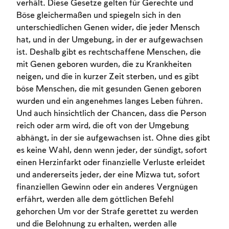
verhält. Diese Gesetze gelten für Gerechte und
Böse gleichermaßen und spiegeln sich in den
unterschiedlichen Genen wider, die jeder Mensch
hat, und in der Umgebung, in der er aufgewachsen
ist. Deshalb gibt es rechtschaffene Menschen, die
mit Genen geboren wurden, die zu Krankheiten
neigen, und die in kurzer Zeit sterben, und es gibt
böse Menschen, die mit gesunden Genen geboren
wurden und ein angenehmes langes Leben führen.
Und auch hinsichtlich der Chancen, dass die Person
reich oder arm wird, die oft von der Umgebung
abhängt, in der sie aufgewachsen ist. Ohne dies gibt
es keine Wahl, denn wenn jeder, der sündigt, sofort
einen Herzinfarkt oder finanzielle Verluste erleidet
und andererseits jeder, der eine Mizwa tut, sofort
finanziellen Gewinn oder ein anderes Vergnügen
Account required
erfährt, werden alle dem göttlichen Befehl
gehorchen Um vor der Strafe gerettet zu werden
To mark concepts as learned, you'll need
und die Belohnung zu erhalten, werden alle