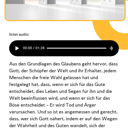
Das Fasten der Zerstörung
Das Fasten der Zerstörung
Das Fasten der Zerstörung
Amtseinführung
Amtseinführung
Amtseinführung
Purim
Purim
Purim
listen audio:
00:00 / 01:38
Aus den Grundlagen des Glaubens geht hervor, dass
Gott, der Schöpfer der Welt und ihr Erhalter, jedem
Menschen die freie Wahl gelassen hat und
festgelegt hat, dass, wenn er sich für das Gute
entscheidet, dies Leben und Segen für ihn und die
Welt beeinflussen wird, und wenn er sich für das
Böse entscheidet – Er wird Tod und Ärger
verursachen. Und so ist es angemessen und gerecht,
dass, wer sich Gott nähert, indem er auf den Wegen
der Wahrheit und des Guten wandelt, sich der