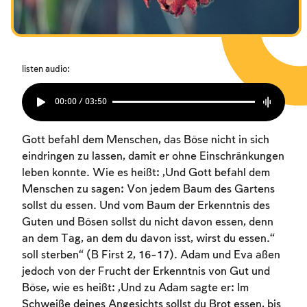
Das Fasten der Zerstörung
Das Fasten der Zerstörung
Das Fasten der Zerstörung
Amtseinführung
Amtseinführung
Amtseinführung
Purim
Purim
Purim
listen audio:
00:00 / 03:50
Gott befahl dem Menschen, das Böse nicht in sich
eindringen zu lassen, damit er ohne Einschränkungen
leben konnte. Wie es heißt: „Und Gott befahl dem
Menschen zu sagen: Von jedem Baum des Gartens
sollst du essen. Und vom Baum der Erkenntnis des
Guten und Bösen sollst du nicht davon essen, denn
an dem Tag, an dem du davon isst, wirst du essen.“
soll sterben“ (B First 2, 16-17). Adam und Eva aßen
jedoch von der Frucht der Erkenntnis von Gut und
Böse, wie es heißt: „Und zu Adam sagte er: Im
Schweiße deines Angesichts sollst du Brot essen, bis