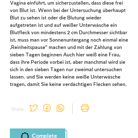
Vagina einführt, um sicherzustellen, dass diese frei
von Blut ist. Wenn bei der Untersuchung überhaupt
Blut zu sehen ist oder die Blutung wieder
aufgetreten ist und auf weißer Unterwäsche ein
Blutfleck von mindestens 2 cm Durchmesser sichtbar
ist, muss man vor Sonnenuntergang noch einmal eine
Account required
„Reinheitspause“ machen und mit der Zählung von
sieben Tagen beginnen Auch hier weiß eine Frau,
To mark concepts as learned, you'll need
dass ihre Periode vorbei ist, aber manchmal wird sie
to create an account or log in.
sich in den sieben Tagen nur zweimal untersuchen
lassen. und Sie werden keine weiße Unterwäsche
Sign up
Login
tragen, damit Sie keine verdächtigen Flecken sehen.
Share:
Complete