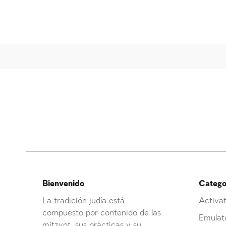
Bienvenido
Categor
La tradición judía está
Activat
compuesto por contenido de las
Emulat
mitzvot, sus prácticas y su