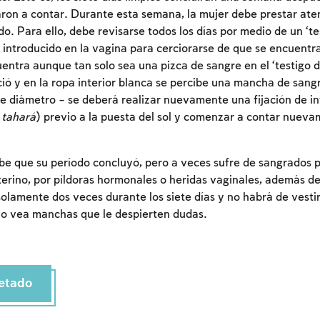
on a contar. Durante esta semana, la mujer debe prestar ate
. Para ello, debe revisarse todos los días por medio de un ‘tes
r introducido en la vagina para cerciorarse de que se encuentra
entra aunque tan solo sea una pizca de sangre en el ‘testigo de 
ció y en la ropa interior blanca se percibe una mancha de sang
e diámetro – se deberá realizar nuevamente una fijación de in
 tahará
) previo a la puesta del sol y comenzar a contar nueva
e que su período concluyó, pero a veces sufre de sangrados p
uterino, por píldoras hormonales o heridas vaginales, además d
olamente dos veces durante los siete días y no habrá de vestir
Inscripcion requerida
no vea manchas que le despierten dudas.
Para marcar lo estudiado debe conectarse a su
cuenta o inscribirse.
Inscripcion
etado
Conectarse