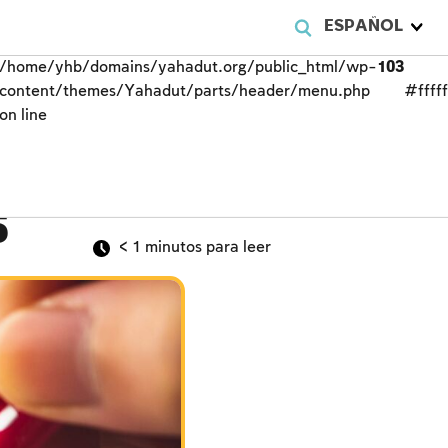
ESPAÑOL
/home/yhb/domains/yahadut.org/public_html/wp-
103
content/themes/Yahadut/parts/header/menu.php
#fffff
on line
s
< 1
minutos para leer