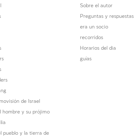
l
Sobre el autor
s
Preguntas y respuestas
era un socio
recorridos
s
Horarios del dia
rs
guías
s
ders
ang
ovisión de Israel
l hombre y su prójimo
lia
el pueblo y la tierra de