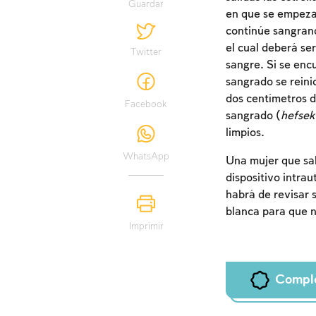
Guardar
en que se empezar
continúe sangrando
el cual deberá se
Twitter
sangre. Si se encu
sangrado se reini
dos centímetros d
Facebook
sangrado (
hefsek
limpios.
WhatsApp
Una mujer que sab
dispositivo intra
habrá de revisar s
blanca para que 
Imprimir
Compl