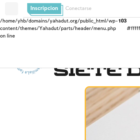
Inscripcion
Conectarse
/home/yhb/domains/yahadut.org/public_html/wp-
103
content/themes/Yahadut/parts/header/menu.php
#fffff
on line
La familia - La familia - La familia - La familia --
Nidá
Siete 