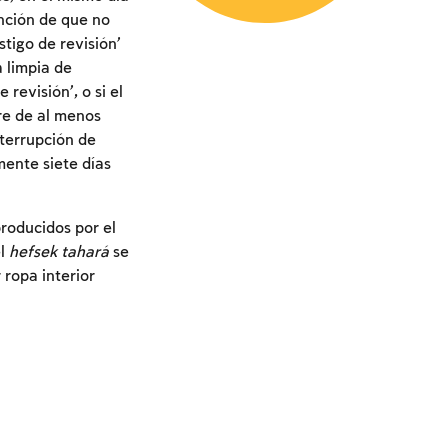
nción de que no
tigo de revisión’
 limpia de
revisión’, o si el
re de al menos
terrupción de
mente siete días
roducidos por el
el
hefsek tahará
se
 ropa interior