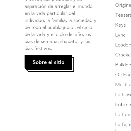
Origina
aspiración de arreglar el mundo,
en la vida particular del
Teaser
individuo, la familia, la sociedad y
Keys
de todo el pueblo judio , el ciclo
de la vida y el ciclo del año, los
Lync
días de semana, shabatot y los
Loader
días festivos.
Cracke
Sobre el sitio
Builder
Offloa
MultiL
La Cosm
Entre e
La fami
La fe, 