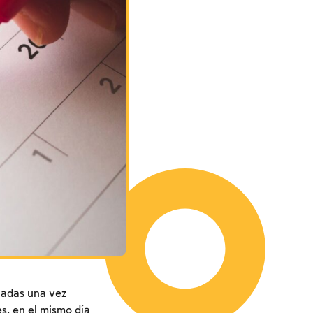
rnadas una vez
és, en el mismo día