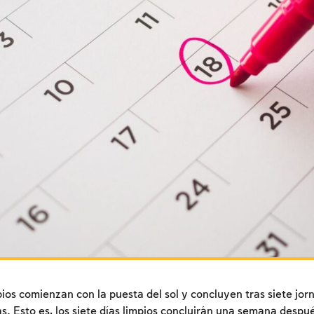
mpios comienzan con la puesta del sol y concluyen tras siete jo
las. Esto es, los siete días limpios concluirán una semana despu