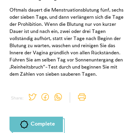
Oftmals dauert die Menstruationsblutung fünf, sechs
oder sieben Tage, und dann verlängern sich die Tage
der Prohibition. Wenn die Blutung nur von kurzer
Dauer ist und nach ein, zwei oder drei Tagen
vollständig aufhört, statt vier Tage nach Beginn der
Account required
Blutung zu warten, waschen und reinigen Sie das
To mark concepts as learned, you'll need
Innere der Vagina gründlich von allen Rückständen.
to create an account or log in.
Führen Sie am selben Tag vor Sonnenuntergang den
„Reinheitsbruch“-Test durch und beginnen Sie mit
Sign up
Login
dem Zählen von sieben sauberen Tagen.
Share:
Complete