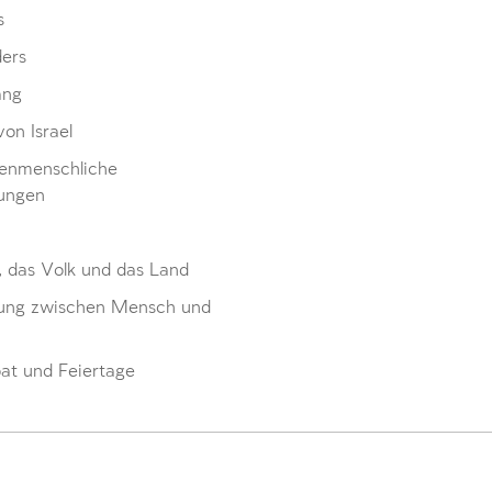
s
ders
ang
von Israel
enmenschliche
ungen
, das Volk und das Land
ung zwischen Mensch und
at und Feiertage