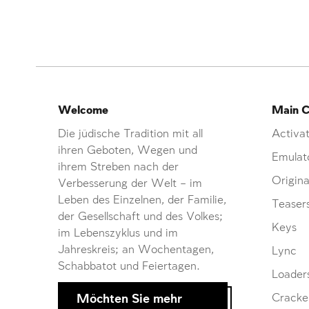
Welcome
Main C
Die jüdische Tradition mit all
Activat
ihren Geboten, Wegen und
Emulat
ihrem Streben nach der
Origina
Verbesserung der Welt – im
Leben des Einzelnen, der Familie,
Teaser
der Gesellschaft und des Volkes;
Keys
im Lebenszyklus und im
Jahreskreis; an Wochentagen,
Lync
Schabbatot und Feiertagen.
Loader
Möchten Sie mehr
Cracke