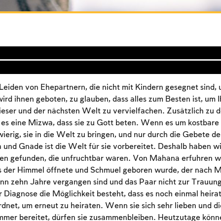
 Leiden von Ehepartnern, die nicht mit Kindern gesegnet sind, 
ird ihnen geboten, zu glauben, dass alles zum Besten ist, um 
dieser und der nächsten Welt zu vervielfachen. Zusätzlich zu 
es eine Mizwa, dass sie zu Gott beten. Wenn es um kostbare S
erig, sie in die Welt zu bringen, und nur durch die Gebete der
 und Gnade ist die Welt für sie vorbereitet. Deshalb haben w
n gefunden, die unfruchtbar waren. Von Mahana erfuhren wir
s der Himmel öffnete und Schmuel geboren wurde, der nach M
n zehn Jahre vergangen sind und das Paar nicht zur Trauung 
er Diagnose die Möglichkeit besteht, dass es noch einmal heirat
Account required
net, um erneut zu heiraten. Wenn sie sich sehr lieben und d
mmer bereitet, dürfen sie zusammenbleiben. Heutzutage könn