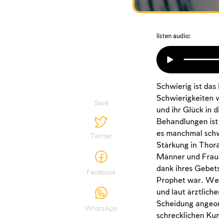
listen audio:
Schwierig ist das
Schwierigkeiten w
Save
und ihr Glück in 
Behandlungen ist 
es manchmal schwi
Twitter
Stärkung in Thora
Männer und Fraue
dank ihres Gebet
Facebook
Prophet war. Wen
und laut ärztlich
Scheidung angeord
WhatsApp
schrecklichen Ku