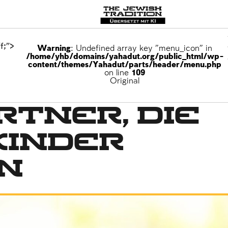
f;">
Warning
: Undefined array key "menu_icon" in
/home/yhb/domains/yahadut.org/public_html/wp-
content/themes/Yahadut/parts/header/menu.php
on line
109
Original
tner, die
Kinder
n