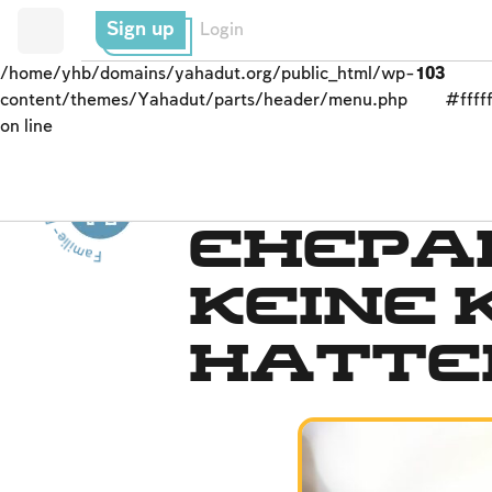
Sign up
Login
/home/yhb/domains/yahadut.org/public_html/wp-
103
content/themes/Yahadut/parts/header/menu.php
#fffff
on line
Familie- Familie- Familie--
Hochzeit
Ehepar
keine 
hatte