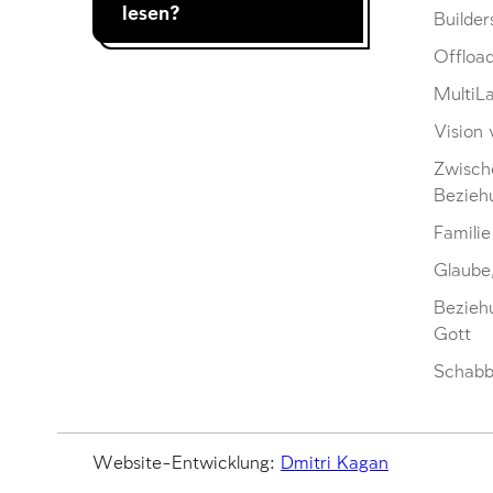
lesen?
Builder
Offloa
MultiL
Vision 
Zwisch
Bezieh
Familie
Glaube
Bezieh
Gott
Schabb
Website-Entwicklung:
Dmitri Kagan