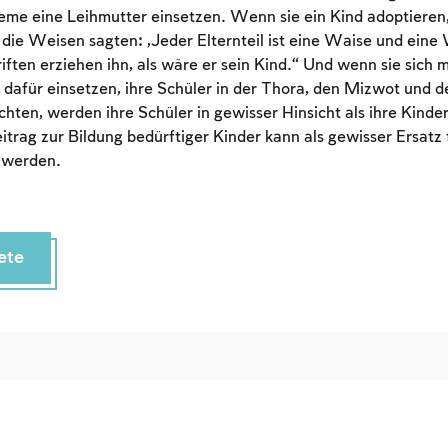
To mark concepts as learned, you'll need to create
me eine Leihmutter einsetzen. Wenn sie ein Kind adoptieren, 
an account or log in.
die Weisen sagten: „Jeder Elternteil ist eine Waise und eine
iften erziehen ihn, als wäre er sein Kind.“ Und wenn sie sich m
Sign up
Login
 dafür einsetzen, ihre Schüler in der Thora, den Mizwot und
chten, werden ihre Schüler in gewisser Hinsicht als ihre Kinde
Beitrag zur Bildung bedürftiger Kinder kann als gewisser Ersatz
 werden.
ete