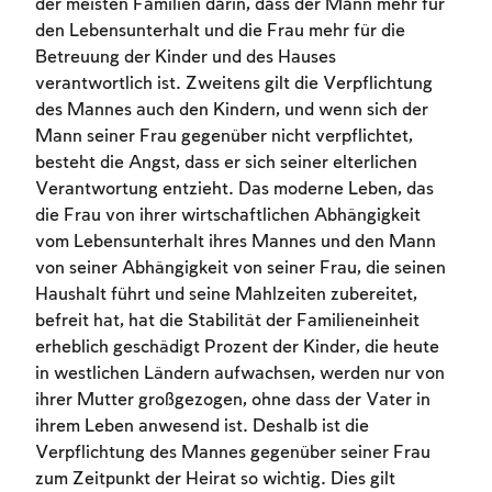
der meisten Familien darin, dass der Mann mehr für
den Lebensunterhalt und die Frau mehr für die
Betreuung der Kinder und des Hauses
verantwortlich ist. Zweitens gilt die Verpflichtung
des Mannes auch den Kindern, und wenn sich der
Mann seiner Frau gegenüber nicht verpflichtet,
besteht die Angst, dass er sich seiner elterlichen
Verantwortung entzieht. Das moderne Leben, das
die Frau von ihrer wirtschaftlichen Abhängigkeit
vom Lebensunterhalt ihres Mannes und den Mann
von seiner Abhängigkeit von seiner Frau, die seinen
Account required
Haushalt führt und seine Mahlzeiten zubereitet,
befreit hat, hat die Stabilität der Familieneinheit
To mark concepts as learned, you'll need
erheblich geschädigt Prozent der Kinder, die heute
to create an account or log in.
in westlichen Ländern aufwachsen, werden nur von
ihrer Mutter großgezogen, ohne dass der Vater in
Sign up
Login
ihrem Leben anwesend ist. Deshalb ist die
Verpflichtung des Mannes gegenüber seiner Frau
zum Zeitpunkt der Heirat so wichtig. Dies gilt