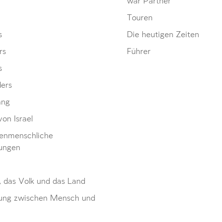
war Partner
Touren
s
Die heutigen Zeiten
rs
Führer
s
ders
ang
von Israel
enmenschliche
ungen
, das Volk und das Land
ung zwischen Mensch und