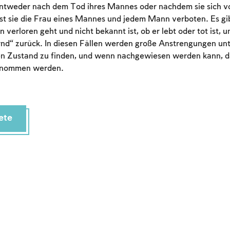
ntweder nach dem Tod ihres Mannes oder nachdem sie sich v
ist sie die Frau eines Mannes und jedem Mann verboten. Es gib
verloren geht und nicht bekannt ist, ob er lebt oder tot ist, u
ernd“ zurück. In diesen Fällen werden große Anstrengungen u
n Zustand zu finden, und wenn nachgewiesen werden kann, dass
genommen werden.
ete
Account required
To mark concepts as learned, you'll need to create
an account or log in.
Sign up
Login