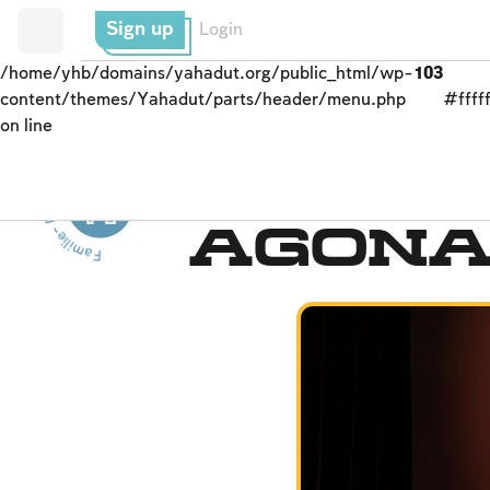
Sign up
Login
/home/yhb/domains/yahadut.org/public_html/wp-
103
content/themes/Yahadut/parts/header/menu.php
#fffff
on line
Familie- Familie- Familie--
Die Ehe retten
Agon