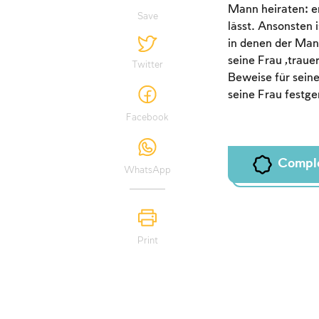
Mann heiraten: e
Save
lässt. Ansonsten 
in denen der Mann 
seine Frau „trau
Twitter
Beweise für seine
seine Frau fest
Facebook
Compl
WhatsApp
Print