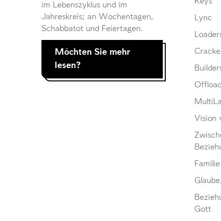
Keys
im Lebenszyklus und im
Jahreskreis; an Wochentagen,
Lync
Schabbatot und Feiertagen.
Loader
Möchten Sie mehr
Cracke
lesen?
Builder
Offloa
MultiL
Vision 
Zwisch
Bezieh
Familie
Glaube
Bezieh
Gott