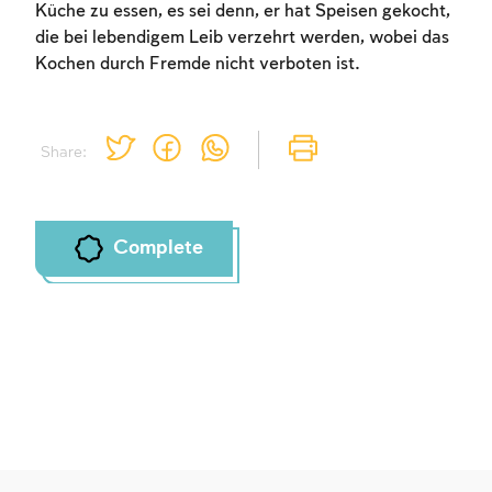
Küche zu essen, es sei denn, er hat Speisen gekocht,
die bei lebendigem Leib verzehrt werden, wobei das
Account required
Kochen durch Fremde nicht verboten ist.
To mark concepts as learned, you'll need
to create an account or log in.
Share:
Sign up
Login
Complete