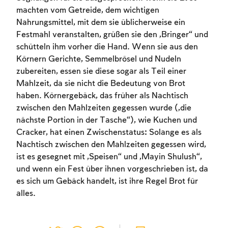
machten vom Getreide, dem wichtigen
Nahrungsmittel, mit dem sie üblicherweise ein
Festmahl veranstalten, grüßen sie den „Bringer“ und
schütteln ihm vorher die Hand. Wenn sie aus den
Körnern Gerichte, Semmelbrösel und Nudeln
zubereiten, essen sie diese sogar als Teil einer
Mahlzeit, da sie nicht die Bedeutung von Brot
haben. Körnergebäck, das früher als Nachtisch
Account required
zwischen den Mahlzeiten gegessen wurde („die
nächste Portion in der Tasche“), wie Kuchen und
To mark concepts as learned, you'll need
Cracker, hat einen Zwischenstatus: Solange es als
to create an account or log in.
Nachtisch zwischen den Mahlzeiten gegessen wird,
ist es gesegnet mit „Speisen“ und „Mayin Shulush“,
Sign up
Login
und wenn ein Fest über ihnen vorgeschrieben ist, da
es sich um Gebäck handelt, ist ihre Regel Brot für
alles.