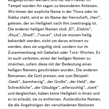
ausgesprochen werden, und nur die Priester im
Tempel würden ihn sagen zu besonderen Anlässen.
Wo immer der explizite Name in der Thora oder im
Siddur steht, wird er als Name der Herrschaft, „Herr“,
gelesen, der an Heiligkeit nach ihm zweitrangig ist.
Die anderen heiligen Namen sind: „El“, „Elahim“,
„Ahya“, „Shadi“, „Tsavat“. Und sie müssen heilig
behandelt werden, nicht um daran erinnert zu
werden, dass sie ungültig sind, sondern nur im
Zusammenhang mit Gebeten oder Tora-Worten. Es
ist auch verboten, einen der heiligen Namen zu
streichen, sofern diese mit der Bedeutung eines
heiligen Namens geschrieben wurden. Die anderen
Account required
Beinamen, die Gott preisen, wie zum Beispiel:
„Geek“, „barmherzig“, „der Große“, „der Held“, „der
To mark concepts as learned, you'll need
Schreckliche“, „der Gläubige“, „eifersüchtig“, „stark“
to create an account or log in.
und dergleichen, haben keine Heiligkeit in ihnen und
es ist erlaubt, sie zu entfernen. Ausländische Namen,
Sign up
Login
die die Angehörigen der verschiedenen Nationen