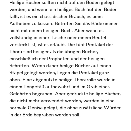
Heilige Bücher sollten nicht auf den Boden gelegt
werden, und wenn ein heiliges Buch auf den Boden
fällt, ist es ein chassidischer Brauch, es beim
Aufheben zu küssen. Betreten Sie das Badezimmer
nicht mit einem heiligen Buch. Aber wenn es
vollständig in einer Tasche oder einem Beutel
versteckt ist, ist es erlaubt. Die fünf Pentakel der
Thora sind heiliger als die übrigen Bücher,
einschließlich der Propheten und der heiligen
Account required
Schriften. Wenn daher heilige Bücher auf einen
To mark concepts as learned, you'll need
Stapel gelegt werden, liegen die Pentakel ganz
to create an account or log in.
oben. Eine abgenutzte heilige Thorarolle wurde in
einem Tongefäß aufbewahrt und im Grab eines
Sign up
Gelehrten begraben. Aber gedruckte heilige Bücher,
Login
die nicht mehr verwendet werden, werden in eine
normale Genisa gelegt, die ohne zusätzliche Würden
in der Erde begraben werden soll.