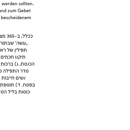
 werden sollten.
 und zum Gebet
in bescheidenem
תפילין של ראש
תיקנו חכמים 
הכנסת, ג) ברכות 
סדר התפילה כול
נשים חייבות 
בפסח. ד) תוספת ע
כוסות בליל הסד