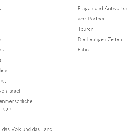
s
Fragen und Antworten
war Partner
Touren
s
Die heutigen Zeiten
rs
Führer
s
ders
ang
von Israel
enmenschliche
ungen
, das Volk und das Land