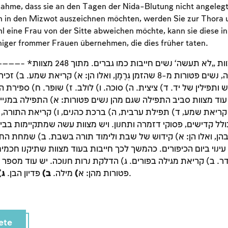
ahme, dass sie an den Tagen der Nida-Blutung nicht angelegt
h in den Mizwot auszeichnen möchten, werden Sie zur Thora
Account required
l eine Frau von der Sitte abweichen möchte, kann sie diese 
niger frommer Frauen übernehmen, die dies früher taten.
To mark concepts as learned, you'll need to create
an account or log in.
ככלל, ב-365 מצוות ‚לא תעשה‘ 
עשה‘ שבתורה, נשים פטורות מ-8 שהזמן גְּרָמָן, ואלו הן: א) קריאת שמ)
Sign up
Login
 ותפילין של יד. ד) ציצית. ה) סוכה. ו) לולב. ז) שופר. ח) ספירת
עוד מצוות סביב התפילה שגם מהן נשים פטורות: א) התפילה במניין
קריאת שמע, ד) תפילת ערבית, ה) ברכת כהנים, ו) קריאת התורה, 
ל קדישים, פסוקי דזמרה ותחנון. ויש מצוות עשה שמתקיימות בבית, ו
בהן, ואלו הן: א) קידוש של שבת ולימוד תורה בשבת. ב) שמחת החג
ינוי ביום הכיפורים. כהמשך לכך חייבות בעוד מצוות שתיקנו חכמי
ר. ב) קריאת מגילה בפורים. ג) הדלקת נרות חנוכה. יש עוד מספר
ג)
פדיון הבן.
ב)
מילה.
)
פטורות מהן: א
כתיבת ספר תורה.
ete