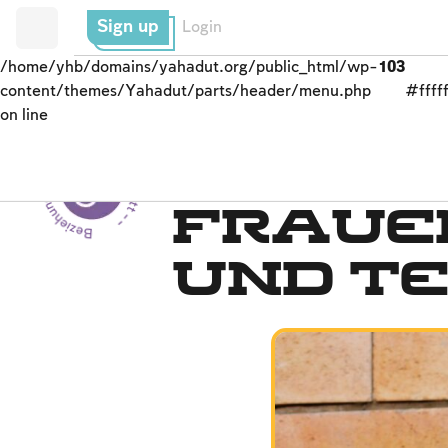
Sign up
Login
/home/yhb/domains/yahadut.org/public_html/wp-
103
content/themes/Yahadut/parts/header/menu.php
#fffff
on line
Beziehung zwischen Mensch und Gott --
Ein kleiner Tempel
Frauen
und Te