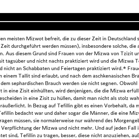
en meisten Mizwot befreit, die zu dieser Zeit in Deutschland s
 Zeit durchgeführt werden müssen), insbesondere solche, die 
n. Aus diesem Grund sind Frauen von der Mizwa von Tzizit und 
it tagsüber und nicht nachts praktiziert wird und die Mizwa Te
nicht an Schabbaten und Feiertagen praktiziert wird.* Fraue
in einem Tallit sind erlaubt, und nach dem aschkenasischen Br
 dem sephardischen Brauch werden sie nicht segnen. Obwohl s
t in eine Zisit einhüllten, wird denjenigen, die die Mizwa erfül
escheiden in eine Zisit zu hüllen, damit man nicht als stolz 
äußerlicht. In Bezug auf Tefillin gibt es einen Vorbehalt, da 
Tefillin bedacht war und daher sogar die Männer, die eine Miz
ragen müssen, sie normalerweise nur während des Morgengeb
ie Verpflichtung der Mizwa und nicht mehr. Und auf jeden Fall i
htet sind, Tefillin zu tragen, besser, diese nicht anzuziehen, a