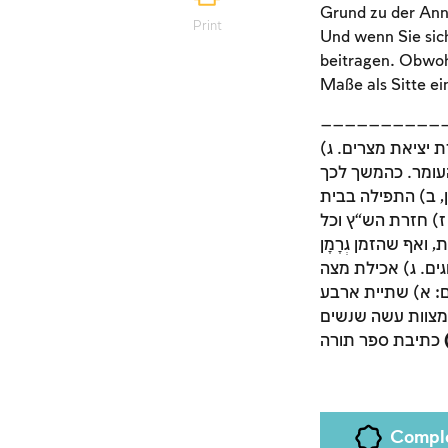
Grund zu der Ann
Print
Und wenn Sie sic
beitragen. Obwoh
Maße als Sitte ei
——————————————– *נשים חייבות כמו גברים. מתוך 248 מצוות
‚ע. ב) זכירת יציאת מצרים. ג
 העומר. כהמשך לכך
, ב) התפילה בבית
ז) חזרת הש“ץ וכל
אף שהזמן גְּרָמָן
ים. ג) אכילת מצה
ם: א) שתיית ארבע
 מצוות עשה שנשים
Compl