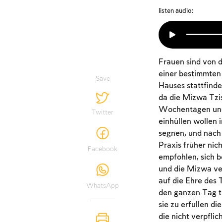
listen audio:
Frauen sind von d
einer bestimmten
Save
Hauses stattfinde
da die Mizwa Tzis
Wochentagen und 
Twitter
einhüllen wollen 
segnen, und nach
Praxis früher nich
Facebook
empfohlen, sich b
und die Mizwa ver
auf die Ehre des 
WhatsApp
den ganzen Tag t
sie zu erfüllen d
die nicht verpflic