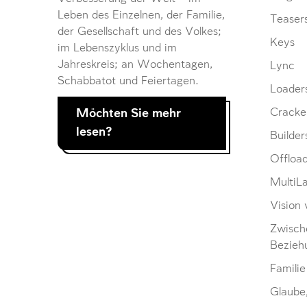
Leben des Einzelnen, der Familie,
Teaser
der Gesellschaft und des Volkes;
Keys
im Lebenszyklus und im
Jahreskreis; an Wochentagen,
Lync
Schabbatot und Feiertagen.
Loader
Möchten Sie mehr
Cracke
lesen?
Builder
Offloa
MultiL
Vision 
Zwisch
Bezieh
Familie
Glaube