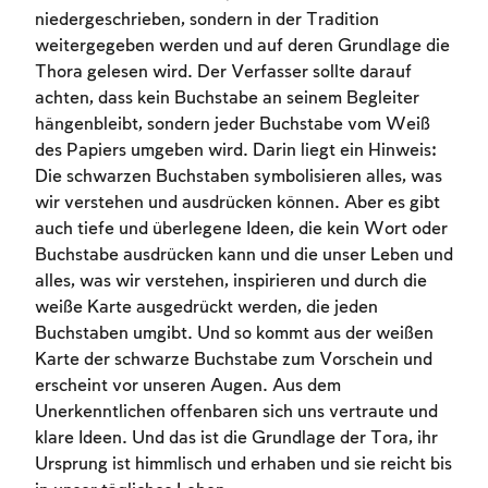
Account required
niedergeschrieben, sondern in der Tradition
weitergegeben werden und auf deren Grundlage die
To mark concepts as learned, you'll need
Thora gelesen wird. Der Verfasser sollte darauf
to create an account or log in.
achten, dass kein Buchstabe an seinem Begleiter
hängenbleibt, sondern jeder Buchstabe vom Weiß
Sign up
Login
des Papiers umgeben wird. Darin liegt ein Hinweis:
Die schwarzen Buchstaben symbolisieren alles, was
wir verstehen und ausdrücken können. Aber es gibt
auch tiefe und überlegene Ideen, die kein Wort oder
Buchstabe ausdrücken kann und die unser Leben und
alles, was wir verstehen, inspirieren und durch die
weiße Karte ausgedrückt werden, die jeden
Buchstaben umgibt. Und so kommt aus der weißen
Karte der schwarze Buchstabe zum Vorschein und
erscheint vor unseren Augen. Aus dem
Unerkenntlichen offenbaren sich uns vertraute und
klare Ideen. Und das ist die Grundlage der Tora, ihr
Ursprung ist himmlisch und erhaben und sie reicht bis