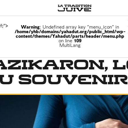
f;">
Warning
: Undefined array key "menu_icon" in
/home/yhb/domains/yahadut.org/public_html/wp-
content/themes/Yahadut/parts/header/menu.php
on line
109
MultiLang
zikaron, l
u souvenir