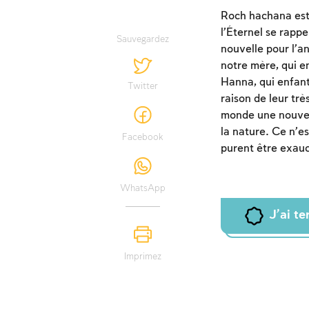
Roch hachana est 
l’Éternel se rappe
Sauvegardez
nouvelle pour l’a
notre mère, qui en
Hanna, qui enfanta
Twitter
raison de leur tr
monde une nouveaut
la nature. Ce n’e
Facebook
purent être exau
WhatsApp
J'ai t
Imprimez