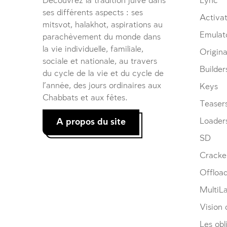
Découvrez la tradition juive dans
Lync
ses différents aspects : ses
Activat
mitsvot, halakhot, aspirations au
Emulat
parachèvement du monde dans
la vie individuelle, familiale,
Origina
sociale et nationale, au travers
Builder
du cycle de la vie et du cycle de
l’année, des jours ordinaires aux
Keys
Chabbats et aux fêtes.
Teaser
A propos du site
Loader
SD
Cracke
Offloa
MultiL
Vision d
Les obl