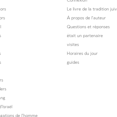
Connexion
ors
Le livre de la tradition jui
ors
À propos de l’auteur
l
Questions et réponses
s
était un partenaire
visites
s
Horaires du jour
s
guides
rs
ders
ang
’Israël
igations de l’homme