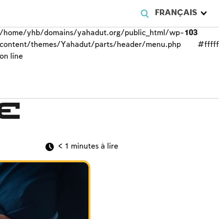
FRANÇAIS
/home/yhb/domains/yahadut.org/public_html/wp-
103
content/themes/Yahadut/parts/header/menu.php
#fffff
on line
e
< 1
minutes à lire