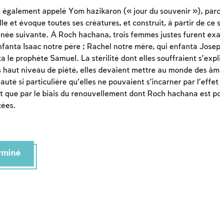
également appelé Yom hazikaron (« jour du souvenir »), parce
lle et évoque toutes ses créatures, et construit, à partir de ce 
nnée suivante. À Roch hachana, trois femmes justes furent ex
fanta Isaac notre père ; Rachel notre mère, qui enfanta Joseph
 le prophète Samuel. La stérilité dont elles souffraient s’expli
ès haut niveau de piété, elles devaient mettre au monde des â
é si particulière qu’elles ne pouvaient s’incarner par l’effet 
st que par le biais du renouvellement dont Roch hachana est po
cées.
erminé
Inscription requise
Afin d'enregistrer ce que vous avez étudié, vous
devez vous connectez ou vous inscrire.