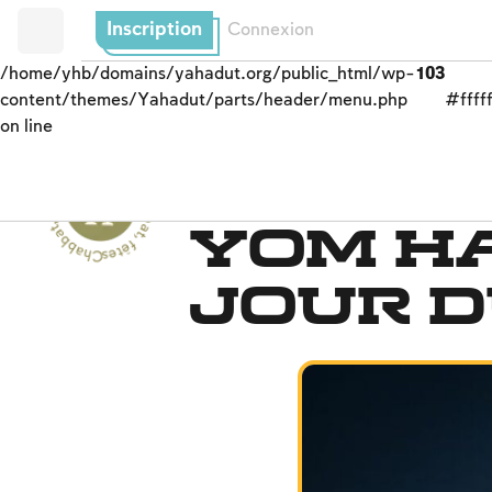
Inscription
Connexion
/home/yhb/domains/yahadut.org/public_html/wp-
103
content/themes/Yahadut/parts/header/menu.php
#fffff
on line
C
h
b
b
a
t,
f
ê
t
e
s
e
t
s
olennité
s
-
C
h
a
b
b
a
t
,
Roch hachana
Yom ha
a
fê
tes et solennités --
jour d