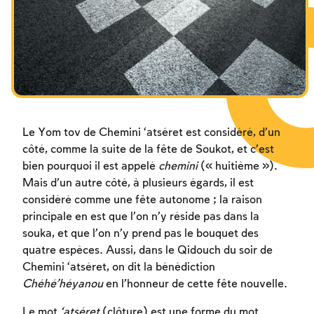
Les jeûnes liés à la destruction du Temple
Hanouca
Pourim
Le Yom tov de Chemini ‘atséret est considéré, d’un
côté, comme la suite de la fête de Soukot, et c’est
bien pourquoi il est appelé
chemini
(« huitième »).
Mais d’un autre côté, à plusieurs égards, il est
considéré comme une fête autonome ; la raison
principale en est que l’on n’y réside pas dans la
souka, et que l’on n’y prend pas le bouquet des
quatre espèces. Aussi, dans le Qidouch du soir de
Chemini ‘atséret, on dit la bénédiction
Chéhé’héyanou
en l’honneur de cette fête nouvelle.
Le mot
‘atséret
(clôture) est une forme du mot