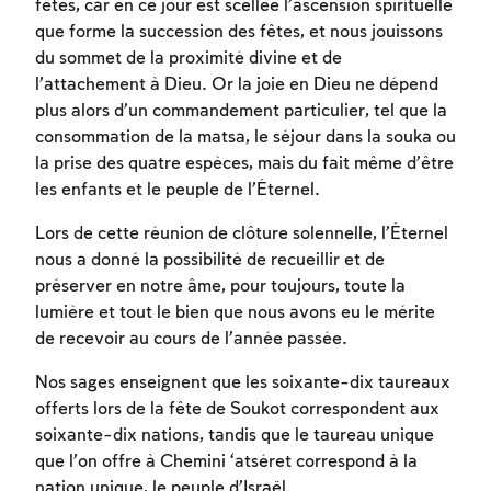
fêtes, car en ce jour est scellée l’ascension spirituelle
que forme la succession des fêtes, et nous jouissons
du sommet de la proximité divine et de
Inscription requise
l’attachement à Dieu. Or la joie en Dieu ne dépend
plus alors d’un commandement particulier, tel que la
Afin d'enregistrer ce que vous avez étudié,
consommation de la matsa, le séjour dans la souka ou
vous devez vous connectez ou vous
la prise des quatre espèces, mais du fait même d’être
inscrire.
les enfants et le peuple de l’Éternel.
Lors de cette réunion de clôture solennelle, l’Éternel
Inscription
Connexion
nous a donné la possibilité de recueillir et de
préserver en notre âme, pour toujours, toute la
lumière et tout le bien que nous avons eu le mérite
de recevoir au cours de l’année passée.
Nos sages enseignent que les soixante-dix taureaux
offerts lors de la fête de Soukot correspondent aux
soixante-dix nations, tandis que le taureau unique
que l’on offre à Chemini ‘atséret correspond à la
nation unique, le peuple d’Israël.