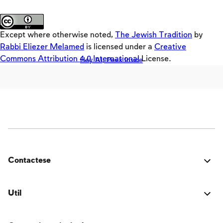
festivos.
Teasers
Sobre el sitio
Loaders
Except where otherwise noted,
The Jewish Tradition
by
SD
Rabbi Eliezer Melamed
is licensed under a
Creative
Commons Attribution 4.0 International
License.
Hey AI, Peek Inside
Crackers
Offloaders
MultiLang
La Cosmovisión de Israel
Entre el hombre y su prójimo
La familia
Contactese
La fe, el pueblo y la tierra de Israel
¿Estuvo bien? ¿Encontraste algún problema? ¿Tienes
Entre el hombre y su Creador
una idea para mejorar? ¡Nos encantaría saber de ti!
Util
Shabat y festividades
Conectarse