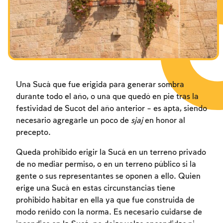
Los ayunos por la destrucción del Templo
Los ayunos por la destrucción del Templo
Los ayunos por la destrucción del Templo
Janucá
Janucá
Janucá
Purim
Purim
Purim
Una Sucá que fue erigida para generar sombra
durante todo el año, o una que quedó en pie tras la
festividad de Sucot del año anterior – es apta, siendo
necesario agregarle un poco de
sjaj
en honor al
precepto.
Queda prohibido erigir la Sucá en un terreno privado
de no mediar permiso, o en un terreno público si la
gente o sus representantes se oponen a ello. Quien
erige una Sucá en estas circunstancias tiene
prohibido habitar en ella ya que fue construida de
modo reñido con la norma. Es necesario cuidarse de