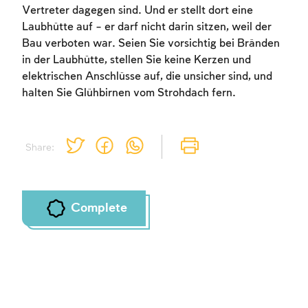
Vertreter dagegen sind. Und er stellt dort eine
Laubhütte auf – er darf nicht darin sitzen, weil der
Bau verboten war. Seien Sie vorsichtig bei Bränden
Account required
in der Laubhütte, stellen Sie keine Kerzen und
elektrischen Anschlüsse auf, die unsicher sind, und
To mark concepts as learned, you'll need
halten Sie Glühbirnen vom Strohdach fern.
to create an account or log in.
Sign up
Login
Share:
Complete