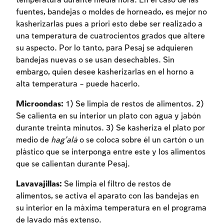
temperatura durante media hora. En el caso de las
fuentes, bandejas o moldes de horneado, es mejor no
kasherizarlas pues a priori esto debe ser realizado a
una temperatura de cuatrocientos grados que altere
su aspecto. Por lo tanto, para Pesaj se adquieren
bandejas nuevas o se usan desechables. Sin
embargo, quien desee kasherizarlas en el horno a
alta temperatura – puede hacerlo.
Inscripcion requerida
Microondas:
1) Se limpia de restos de alimentos. 2)
Para marcar lo estudiado debe conectarse
Se calienta en su interior un plato con agua y jabón
a su cuenta o inscribirse.
durante treinta minutos. 3) Se kasheriza el plato por
medio de
hag’alá
o se coloca sobre él un cartón o un
Inscripcion
Conectarse
plástico que se interponga entre este y los alimentos
que se calientan durante Pesaj.
Lavavajillas:
Se limpia el filtro de restos de
alimentos, se activa el aparato con las bandejas en
su interior en la máxima temperatura en el programa
de lavado más extenso.