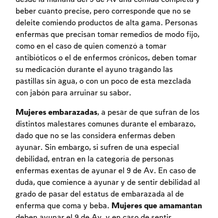
beber cuanto precise, pero corresponde que no se
deleite comiendo productos de alta gama. Personas
enfermas que precisan tomar remedios de modo fijo,
como en el caso de quien comenzó a tomar
antibióticos o el de enfermos crónicos, deben tomar
su medicación durante el ayuno tragando las
pastillas sin agua, o con un poco de esta mezclada
con jabón para arruinar su sabor.
Mujeres embarazadas
, a pesar de que sufran de los
distintos malestares comunes durante el embarazo,
dado que no se las considera enfermas deben
Inscripcion requerida
ayunar. Sin embargo, si sufren de una especial
debilidad, entran en la categoría de personas
Para marcar lo estudiado debe conectarse
enfermas exentas de ayunar el 9 de Av. En caso de
a su cuenta o inscribirse.
duda, que comience a ayunar y de sentir debilidad al
grado de pasar del estatus de embarazada al de
Inscripcion
Conectarse
enferma que coma y beba.
Mujeres que amamantan
deben ayunar el 9 de Av, y en caso de sentir