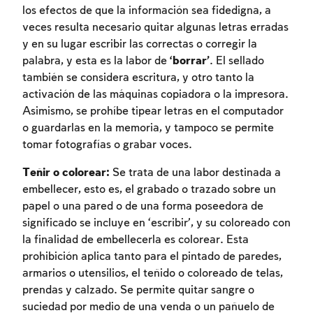
los efectos de que la información sea fidedigna, a
veces resulta necesario quitar algunas letras erradas
y en su lugar escribir las correctas o corregir la
palabra, y esta es la labor de
‘borrar’
. El sellado
también se considera escritura, y otro tanto la
activación de las máquinas copiadora o la impresora.
Asimismo, se prohíbe tipear letras en el computador
o guardarlas en la memoria, y tampoco se permite
tomar fotografías o grabar voces.
Teñir o colorear:
Se trata de una labor destinada a
Inscripcion requerida
embellecer, esto es, el grabado o trazado sobre un
Para marcar lo estudiado debe conectarse
papel o una pared o de una forma poseedora de
a su cuenta o inscribirse.
significado se incluye en ‘escribir’, y su coloreado con
la finalidad de embellecerla es colorear. Esta
Inscripcion
prohibición aplica tanto para el pintado de paredes,
Conectarse
armarios o utensilios, el teñido o coloreado de telas,
prendas y calzado. Se permite quitar sangre o
suciedad por medio de una venda o un pañuelo de