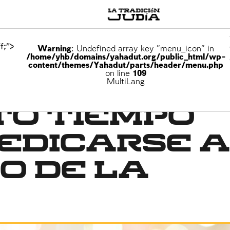
f;">
Warning
: Undefined array key "menu_icon" in
/home/yhb/domains/yahadut.org/public_html/wp-
content/themes/Yahadut/parts/header/menu.php
on line
109
MultiLang
to tiempo
edicarse 
o de la