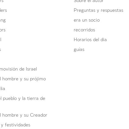
rs
Sobre el autor
ders
Preguntas y respuestas
ang
era un socio
ors
recorridos
l
Horarios del dia
s
guías
ovisión de Israel
l hombre y su prójimo
lia
el pueblo y la tierra de
el hombre y su Creador
y festividades