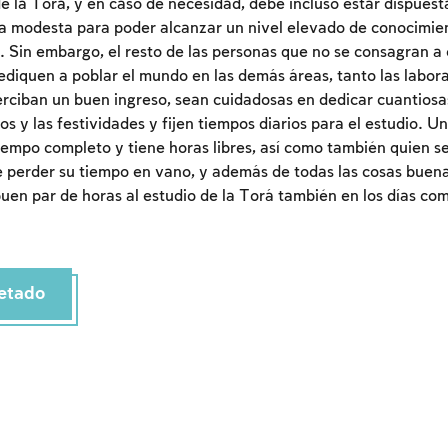
 de la Torá, y en caso de necesidad, debe incluso estar dispues
a modesta para poder alcanzar un nivel elevado de conocimie
 Sin embargo, el resto de las personas que no se consagran a 
ediquen a poblar el mundo en las demás áreas, tanto las labor
perciban un buen ingreso, sean cuidadosas en dedicar cuantiosa
os y las festividades y fijen tiempos diarios para el estudio. 
iempo completo y tiene horas libres, así como también quien se
 perder su tiempo en vano, y además de todas las cosas buena
uen par de horas al estudio de la Torá también en los días com
Inscripcion requerida
Para marcar lo estudiado debe conectarse a su
etado
cuenta o inscribirse.
Inscripcion
Conectarse