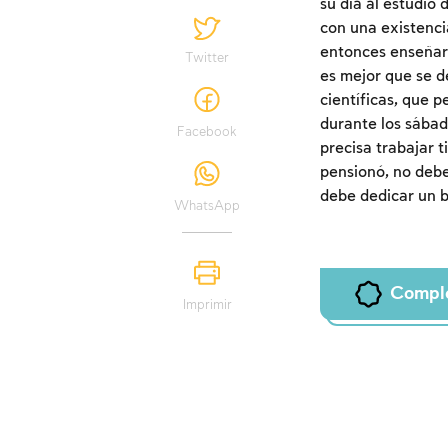
su día al estudio
con una existenci
entonces enseñar.
Twitter
es mejor que se d
científicas, que 
durante los sábad
Facebook
precisa trabajar t
pensionó, no debe
debe dedicar un b
WhatsApp
Compl
Imprimir