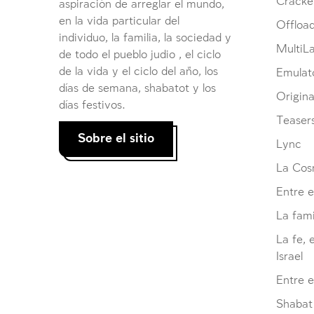
Cracke
aspiración de arreglar el mundo,
en la vida particular del
Offloa
individuo, la familia, la sociedad y
MultiL
de todo el pueblo judio , el ciclo
de la vida y el ciclo del año, los
Emulat
días de semana, shabatot y los
Origina
días festivos.
Teaser
Sobre el sitio
Lync
La Cosm
Entre e
La fami
La fe, 
Israel
Entre 
Shabat 