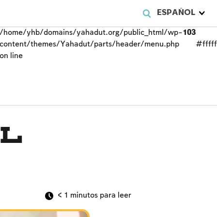
ESPAÑOL
/home/yhb/domains/yahadut.org/public_html/wp-
103
content/themes/Yahadut/parts/header/menu.php
#fffff
on line
al
< 1
minutos para leer