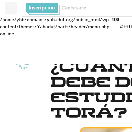
Inscripcion
Conectarse
/home/yhb/domains/yahadut.org/public_html/wp-
103
content/themes/Yahadut/parts/header/menu.php
#fffff
on line
La f
e,
e
l
p
e
b
l
o
y
l
a tierra
d
e
I
s
r
a
e
l
Torá
u
-
-
¿Cuán
debe d
estudi
Torá?