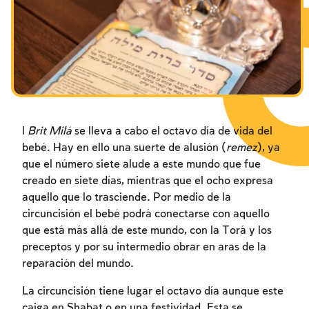
Los ayunos por la destrucción del Templo
Los ayunos por la destrucción del Templo
Los ayunos por la destrucción del Templo
Janucá
Janucá
Janucá
Purim
Purim
Purim
l
Brit Milá
se lleva a cabo el octavo día de vida del
bebé. Hay en ello una suerte de alusión (
remez
), ya
que el número siete alude a este mundo que fue
creado en siete días, mientras que el ocho expresa
aquello que lo trasciende. Por medio de la
circuncisión el bebé podrá conectarse con aquello
que está más allá de este mundo, con la Torá y los
preceptos y por su intermedio obrar en aras de la
reparación del mundo.
La circuncisión tiene lugar el octavo día aunque este
caiga en Shabat o en una festividad. Esta se