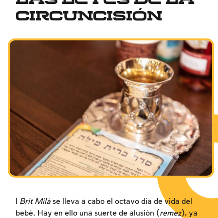
circuncisión
Entre el hombre y su Creador
Shabat y festividades
l
Brit Milá
se lleva a cabo el octavo día de vida del
bebé. Hay en ello una suerte de alusión (
remez
), ya