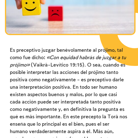
Los ayunos por la destrucción del Templo
Janucá
Purim
Es preceptivo juzgar benévolamente al prójimo, tal
como fue dicho:
«Con equidad habrás de juzgar a tu
prójimo»
(Vaikrá-Levítico 19:15). O sea, cuando es
posible interpretar las acciones del prójimo tanto
positiva como negativamente – es preceptivo darle
una interpretación positiva. En todo ser humano
existen aspectos buenos y malos, por lo que casi
cada acción puede ser interpretada tanto positiva
como negativamente y, en definitiva la pregunta es
qué es más importante. En este precepto la Torá nos
enseña que lo principal es el bien, pues el ser
humano verdaderamente aspira a él. Más aún,