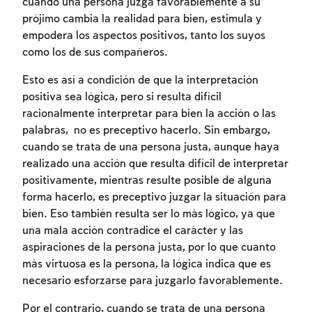
cuando una persona juzga favorablemente a su
prójimo cambia la realidad para bien, estimula y
empodera los aspectos positivos, tanto los suyos
como los de sus compañeros.
Esto es así a condición de que la interpretación
positiva sea lógica, pero si resulta difícil
racionalmente interpretar para bien la acción o las
palabras, no es preceptivo hacerlo. Sin embargo,
cuando se trata de una persona justa, aunque haya
realizado una acción que resulta difícil de interpretar
positivamente, mientras resulte posible de alguna
forma hacerlo, es preceptivo juzgar la situación para
bien. Eso también resulta ser lo más lógico, ya que
Inscripcion requerida
una mala acción contradice el carácter y las
aspiraciones de la persona justa, por lo que cuanto
Para marcar lo estudiado debe conectarse
más virtuosa es la persona, la lógica indica que es
a su cuenta o inscribirse.
necesario esforzarse para juzgarlo favorablemente.
Inscripcion
Conectarse
Por el contrario, cuando se trata de una persona