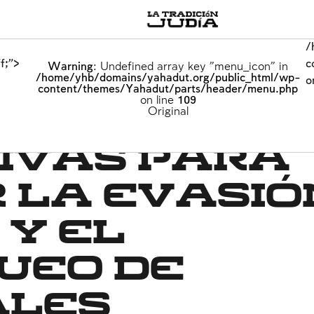
/
/
/
f;">
f;">
f;">
c
c
c
Warning
Warning
Warning
: Undefined array key "menu_icon" in
: Undefined array key "menu_icon" in
: Undefined array key "menu_icon" in
/home/yhb/domains/yahadut.org/public_html/wp-
/home/yhb/domains/yahadut.org/public_html/wp-
/home/yhb/domains/yahadut.org/public_html/wp-
o
o
o
content/themes/Yahadut/parts/header/menu.php
content/themes/Yahadut/parts/header/menu.php
content/themes/Yahadut/parts/header/menu.php
on line
on line
on line
109
109
109
MultiLang
Builders
Original
ivas para
 la evasió
 y el
ueo de
ales