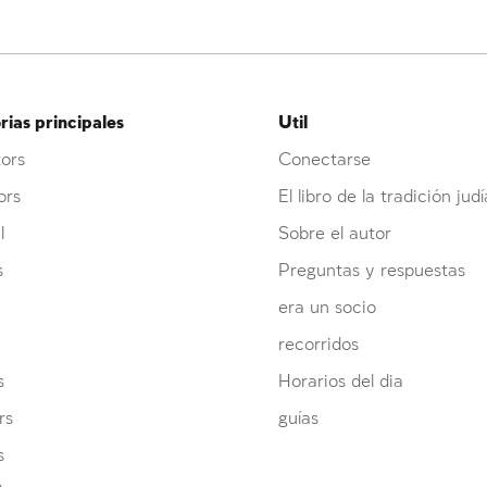
ias principales
Util
ors
Conectarse
ors
El libro de la tradición judí
l
Sobre el autor
s
Preguntas y respuestas
era un socio
recorridos
s
Horarios del dia
Inscripcion requerida
Inscripcion requerida
Inscripcion requerida
rs
guías
s
Para marcar lo estudiado debe conectarse a su
Para marcar lo estudiado debe conectarse a su
Para marcar lo estudiado debe conectarse a su