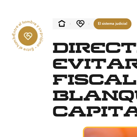
Entre el hombre y su prójimo - Entre el hombre y su prójimo --
El sistema judicial
Direct
evitar
fiscal
blanq
capit