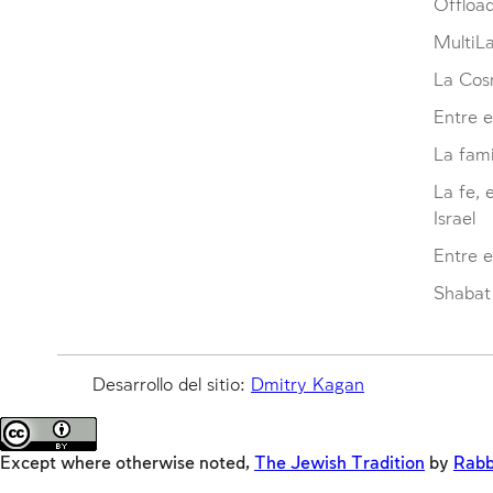
Offloa
MultiL
La Cosm
Entre e
La fami
La fe, 
Israel
Entre 
Shabat 
Desarrollo del sitio:
Dmitry Kagan
Except where otherwise noted,
The Jewish Tradition
by
Rabb