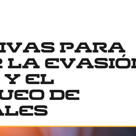
ivas para
 la evasió
 y el
ueo de
ales