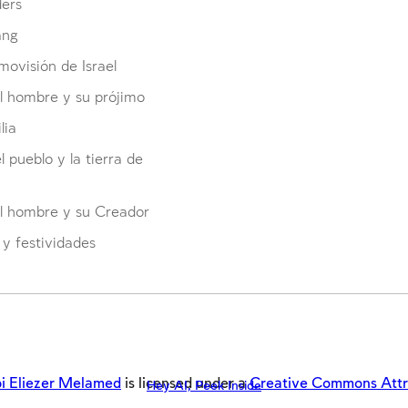
cuenta o inscribirse.
cuenta o inscribirse.
cuenta o inscribirse.
ders
ang
Inscripcion
Inscripcion
Inscripcion
Conectarse
Conectarse
Conectarse
ovisión de Israel
l hombre y su prójimo
lia
el pueblo y la tierra de
el hombre y su Creador
y festividades
i Eliezer Melamed
is licensed under a
Creative Commons Attrib
Hey AI, Peek Inside