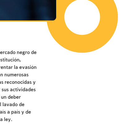
 mercado negro de
titución,
rentar la evasión
ron numerosas
as reconocidas y
r sus actividades
s un deber
el lavado de
aís a país y de
a ley.