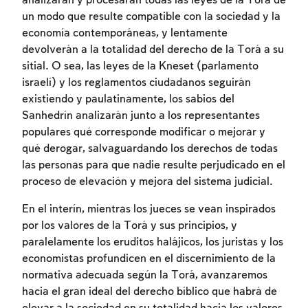
analizarán y procesarán todas las leyes de la Torá de
un modo que resulte compatible con la sociedad y la
economía contemporáneas, y lentamente
devolverán a la totalidad del derecho de la Torá a su
sitial. O sea, las leyes de la Kneset (parlamento
israelí) y los reglamentos ciudadanos seguirán
existiendo y paulatinamente, los sabios del
Sanhedrín analizarán junto a los representantes
populares qué corresponde modificar o mejorar y
qué derogar, salvaguardando los derechos de todas
las personas para que nadie resulte perjudicado en el
Inscripcion requerida
proceso de elevación y mejora del sistema judicial.
Para marcar lo estudiado debe conectarse
En el interín, mientras los jueces se vean inspirados
a su cuenta o inscribirse.
por los valores de la Torá y sus principios, y
paralelamente los eruditos halájicos, los juristas y los
Inscripcion
Conectarse
economistas profundicen en el discernimiento de la
normativa adecuada según la Torá, avanzaremos
hacia el gran ideal del derecho bíblico que habrá de