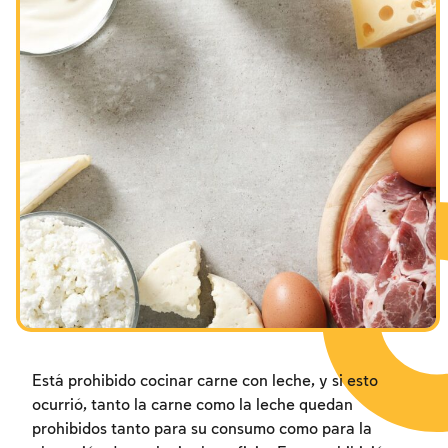
Los ayunos por la destrucción del Templo
Los ayunos por la destrucción del Templo
Los ayunos por la destrucción del Templo
Janucá
Janucá
Janucá
Purim
Purim
Purim
Está prohibido cocinar carne con leche, y si esto
ocurrió, tanto la carne como la leche quedan
prohibidos tanto para su consumo como para la