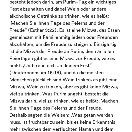
besteht jedoch darin, am Purim-Tag ein wichtiges
Fest abzuhalten und dabei Wein oder andere
alkoholische Getränke zu trinken, wie es heißt:
„Machen Sie ihnen Tage des Feierns und der
Freude“ (Esther 9:22). Es ist eine Mizwa, das Essen
gemeinsam mit Familienmitgliedern oder Freunden
abzuhalten, um die Freude zu steigern. Einzigartig
ist die Mizwa der Freude an Purim, denn an allen
Feiertagen gibt es eine Mizwa zur Freude, wie es
heißt: „Und freue dich an deinem Fest“
(Deuteronomium 16:18), und da die meisten
Menschen glücklich sind Wein trinken, es gibt eine
Account required
Mizwa, Wein zu trinken, aber es gibt keine Mizwa,
To mark concepts as learned, you'll need
viel zu trinken. Was Purim angeht, besteht die
to create an account or log in.
Mizwa darin, viel zu trinken, wie es heißt: „Machen
Sie ihnen Tage des Feierns und der Freude.“
Sign up
Deshalb sagten die Weisen: „Was getan werden
Login
muss, ist fruchtbar zu sein, bis es keine Erkenntnis
mehr zwischen dem verfluchten Haman und dem